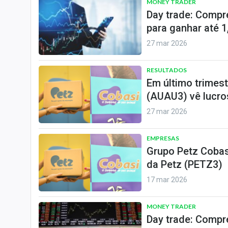
MONEY TRADER
Day trade: Compr
para ganhar até 1
27 mar 2026
RESULTADOS
Em último trimes
(AUAU3) vê lucro
27 mar 2026
EMPRESAS
Grupo Petz Cobas
da Petz (PETZ3)
17 mar 2026
MONEY TRADER
Day trade: Compr