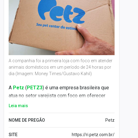
A companhia foi a primeira loja com foco em atender
animais domésticos em um período de 24 horas por
dia (Imagem: Money Times/Gustavo Kahil)
A
Petz
(
PETZ3
) é uma empresa brasileira que
atua no setor varejista com foco em oferecer
produtos para animais de estimação. Fundada
Leia mais
em 2002, a companhia tem sede na cidade de
São Paulo
.
NOME DE PREGÃO
Petz
Operando com cerca de 110 lojas, em 13
SITE
https://ri.petz.com.br/