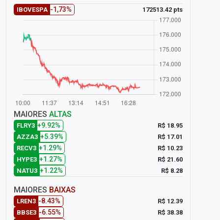
-1,73%
172513.42 pts
IBOVESPA
MAIORES
ALTAS
+9.92%
R$ 18.95
FLRY3
+5.39%
R$ 17.01
AZZA3
+1.29%
R$ 10.23
RECV3
+1.27%
R$ 21.60
HYPE3
+1.22%
R$ 8.28
NATU3
MAIORES
BAIXAS
-8.43%
R$ 12.39
LREN3
-6.55%
R$ 38.38
BBSE3