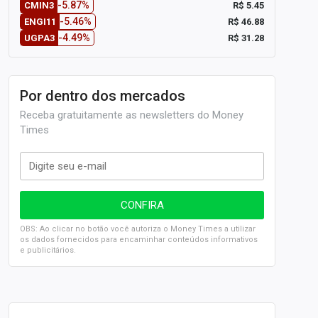
-5.87%
R$ 5.45
CMIN3
-5.46%
R$ 46.88
ENGI11
-4.49%
R$ 31.28
UGPA3
Por dentro dos mercados
Receba gratuitamente as newsletters do Money
Times
OBS: Ao clicar no botão você autoriza o Money Times a utilizar
os dados fornecidos para encaminhar conteúdos informativos
e publicitários.
SELIC em 14%: A repercussão da decisão sobre os JUROS