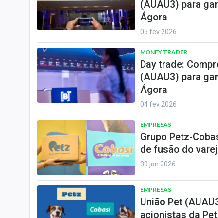
(AUAU3) para gan
Ágora
05 fev 2026
MONEY TRADER
Day trade: Compr
(AUAU3) para gan
Ágora
04 fev 2026
EMPRESAS
Grupo Petz-Cobas
de fusão do varej
30 jan 2026
EMPRESAS
União Pet (AUAU3
acionistas da Pet