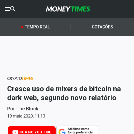
CRYPTO
TIMES
TEMPO REAL
COTAÇÕES
AGRO
TIMES
Ibovespa
Giro do Mercado
CRYPTO
TIMES
Newsletters
Cresce uso de mixers de bitcoin na
Money Trader
dark web, segundo novo relatório
Anuncie
Por
The Block
19 maio 2020, 11:13
Últimas Notícias
SIGA NO YOUTUBE