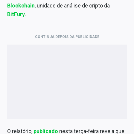
Economia
Blockchain
, unidade de análise de cripto da
BitFury
.
Empresas
Brasil
CONTINUA DEPOIS DA PUBLICIDADE
Política
Money Trader
Colunas
Especiais
Internacional
Marketing
Tecnologia
O relatório,
publicado
nesta terça-feira revela que