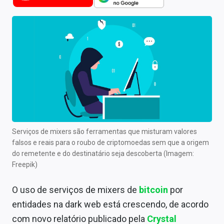
Newsletters
Cotações
Comprar ou vender?
Carteiras Recomendadas
Central de Dividendos
Central de Fundos Imobiliários
Serviços de mixers são ferramentas que misturam valores
Central dos IPOs
falsos e reais para o roubo de criptomoedas sem que a origem
do remetente e do destinatário seja descoberta (Imagem:
Renda Fixa
Freepik)
Finanças Pessoais
O uso de serviços de mixers de
bitcoin
por
entidades na dark web está crescendo, de acordo
Mercados
com novo relatório publicado pela
Crystal