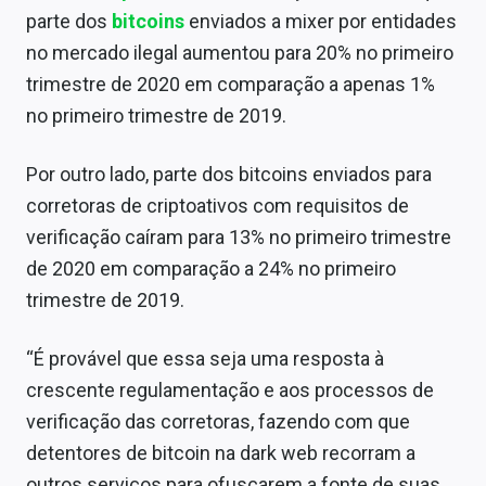
Conteúdo de Marca
parte dos
bitcoins
enviados a mixer por entidades
no mercado ilegal aumentou para 20% no primeiro
Sobre
trimestre de 2020 em comparação a apenas 1%
Expediente
no primeiro trimestre de 2019.
Contato
Por outro lado, parte dos bitcoins enviados para
corretoras de criptoativos com requisitos de
verificação caíram para 13% no primeiro trimestre
de 2020 em comparação a 24% no primeiro
trimestre de 2019.
“É provável que essa seja uma resposta à
crescente regulamentação e aos processos de
verificação das corretoras, fazendo com que
detentores de bitcoin na dark web recorram a
outros serviços para ofuscarem a fonte de suas