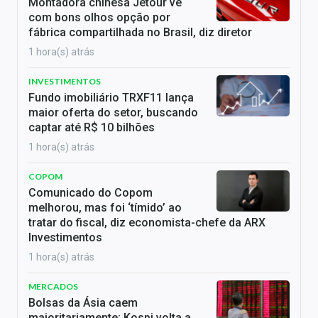
Montadora chinesa Jetour vê
com bons olhos opção por
fábrica compartilhada no Brasil, diz diretor
1 hora(s) atrás
INVESTIMENTOS
Fundo imobiliário TRXF11 lança
maior oferta do setor, buscando
captar até R$ 10 bilhões
1 hora(s) atrás
COPOM
Comunicado do Copom
melhorou, mas foi ‘tímido’ ao
tratar do fiscal, diz economista-chefe da ARX
Investimentos
1 hora(s) atrás
MERCADOS
Bolsas da Ásia caem
majoritariamente; Kospi volta a