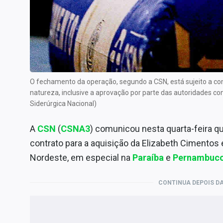
Internacional
Marketing
Tecnologia
Conteúdo de Marca
Sobre
O fechamento da operação, segundo a CSN, está sujeito a c
Expediente
natureza, inclusive a aprovação por parte das autoridades 
Siderúrgica Nacional)
Contato
A
CSN
(
CSNA3
) comunicou nesta quarta-feira q
contrato para a aquisição da Elizabeth Cimentos 
Nordeste, em especial na
Paraíba
e
Pernambuc
CONTINUA DEPOIS DA