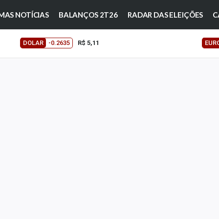
MAS NOTÍCIAS
BALANÇOS 2T26
RADAR DAS ELEIÇÕES
C
DOLAR
-0.2635
R$ 5,11
EUR