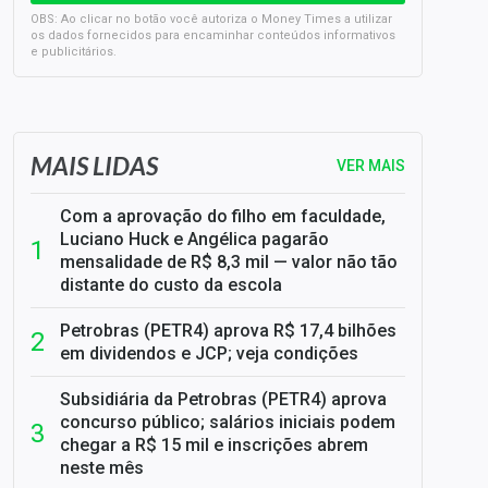
OBS: Ao clicar no botão você autoriza o Money Times a utilizar
os dados fornecidos para encaminhar conteúdos informativos
e publicitários.
SELIC em 14%: A repercussão da decisão sobre os JUROS
MAIS LIDAS
VER MAIS
Com a aprovação do filho em faculdade,
Luciano Huck e Angélica pagarão
mensalidade de R$ 8,3 mil — valor não tão
distante do custo da escola
Petrobras (PETR4) aprova R$ 17,4 bilhões
em dividendos e JCP; veja condições
Subsidiária da Petrobras (PETR4) aprova
concurso público; salários iniciais podem
chegar a R$ 15 mil e inscrições abrem
neste mês