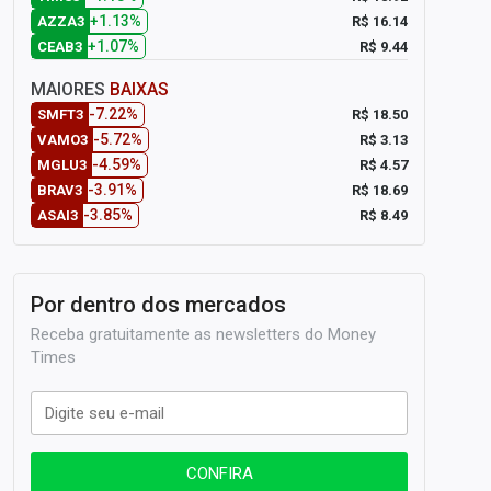
+1.13%
R$ 16.14
AZZA3
+1.07%
R$ 9.44
CEAB3
MAIORES
BAIXAS
-7.22%
R$ 18.50
SMFT3
-5.72%
R$ 3.13
VAMO3
-4.59%
R$ 4.57
MGLU3
-3.91%
R$ 18.69
BRAV3
-3.85%
R$ 8.49
ASAI3
Por dentro dos mercados
Receba gratuitamente as newsletters do Money
Times