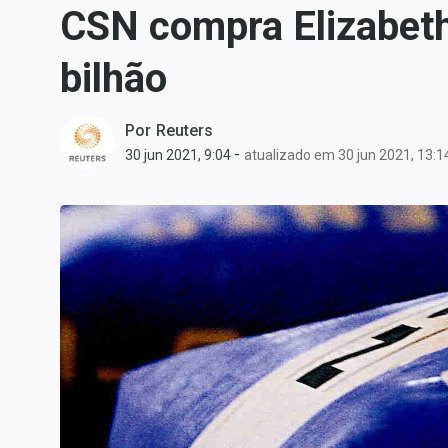
CSN compra Elizabeth
Carteiras Recomendadas
Central de Dividendos
bilhão
Central de Fundos
Imobiliários
Por
Reuters
Central dos IPOs
-
30 jun 2021, 9:04
atualizado em 30 jun 2021, 13:1
Renda Fixa
Finanças Pessoais
Mercados
Economia
Empresas
Brasil
Política
Colunas
Especiais