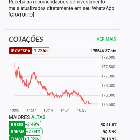
Receba as recomendações de investimento
mais atualizadas diretamente em seu WhatsApp
[GRATUITO]
COTAÇÕES
VER MAIS
-1.2265
175546.37 pts
IBOVESPA
MAIORES
ALTAS
+3.49%
R$ 41.07
BBSE3
+2.04%
R$ 5.99
BRKM5
+1.18%
R$ 18.92
TIMS3