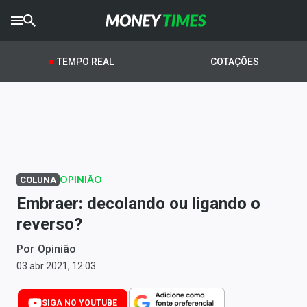
CRYPTO
TIMES
TEMPO REAL
COTAÇÕES
AGRO
TIMES
Ibovespa
Giro do Mercado
OPINIÃO
COLUNA
Newsletters
Embraer: decolando ou ligando o
Money Trader
reverso?
Anuncie
Por
Opinião
03 abr 2021, 12:03
Últimas Notícias
SIGA NO YOUTUBE