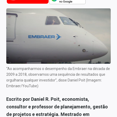
Newsletters
Cotações
Comprar ou vender?
Carteiras Recomendadas
Central de Dividendos
Central de Fundos Imobiliários
“Ao acompanharmos o desempenho da Embraer na década de
Central dos IPOs
2009 a 2018, observamos uma sequência de resultados que
orgulharia qualquer investidor”, disse Daniel Poit (Imagem:
Renda Fixa
Embraer/YouTube)
Finanças Pessoais
Escrito por Daniel R. Poit, economista,
consultor e professor de planejamento, gestão
Mercados
de projetos e estratégia. Mestrado em