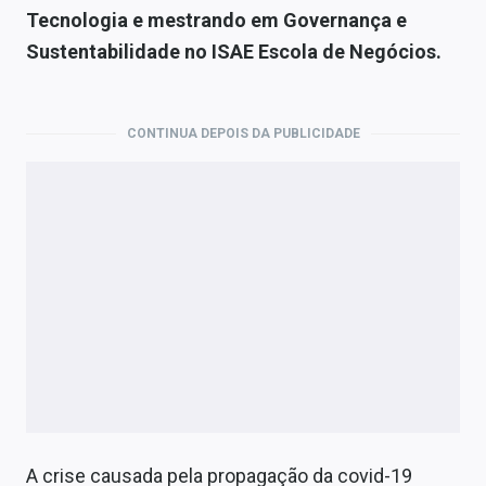
Economia
Tecnologia e mestrando em Governança e
Sustentabilidade no ISAE Escola de Negócios.
Empresas
Brasil
CONTINUA DEPOIS DA PUBLICIDADE
Política
Money Trader
Colunas
Especiais
Internacional
Marketing
Tecnologia
A crise causada pela propagação da covid-19