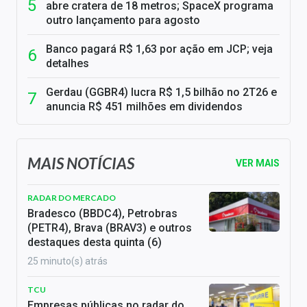
abre cratera de 18 metros; SpaceX programa
outro lançamento para agosto
Banco pagará R$ 1,63 por ação em JCP; veja
detalhes
Gerdau (GGBR4) lucra R$ 1,5 bilhão no 2T26 e
anuncia R$ 451 milhões em dividendos
MAIS NOTÍCIAS
VER MAIS
RADAR DO MERCADO
Bradesco (BBDC4), Petrobras
(PETR4), Brava (BRAV3) e outros
destaques desta quinta (6)
25 minuto(s) atrás
TCU
Empresas públicas no radar do