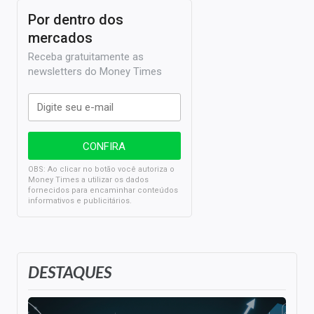
Por dentro dos
mercados
Receba gratuitamente as
newsletters do Money Times
OBS: Ao clicar no botão você autoriza o
Money Times a utilizar os dados
fornecidos para encaminhar conteúdos
informativos e publicitários.
DESTAQUES