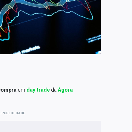
compra
em
day trade
da
Ágora
 PUBLICIDADE