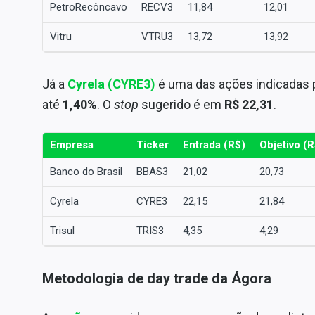
PetroRecôncavo
RECV3
11,84
12,01
Vitru
VTRU3
13,72
13,92
Já
a
Cyrela (CYRE3)
é uma das ações indicadas 
até
1,40%
. O
stop
sugerido é em
R$ 22,31
.
Empresa
Ticker
Entrada (R$)
Objetivo (R
Banco do Brasil
BBAS3
21,02
20,73
Cyrela
CYRE3
22,15
21,84
Trisul
TRIS3
4,35
4,29
Metodologia de day trade da Ágora