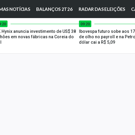
MAS NOTÍCIAS
BALANÇOS 2T26
RADAR DAS ELEIÇÕES
C
9:20
09:20
 Hynix anuncia investimento de US$ 38
Ibovespa futuro sobe aos 17
lhões em novas fábricas na Coreia do
de olho no payroll e na Petr
l
dólar cai a R$ 5,09