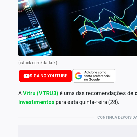
Internacional
Marketing
Tecnologia
Conteúdo de Marca
Sobre
Expediente
(istock.com/da-kuk)
Contato
SIGA NO YOUTUBE
A
Vitru (VTRU3)
é uma das recomendações de
Investimentos
para esta quinta-feira (28).
CONTINUA DEPOIS DA