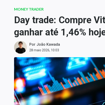
Carteiras Recomendadas
MONEY TRADER
Central de Dividendos
Day trade: Compre Vi
Central de Fundos
Imobiliários
ganhar até 1,46% hoj
Central dos IPOs
Renda Fixa
Por
João Kawada
Finanças Pessoais
28 maio 2026, 10:03
Mercados
Economia
Empresas
Brasil
Política
Colunas
Especiais