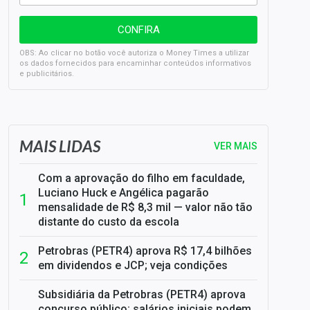
OBS: Ao clicar no botão você autoriza o Money Times a utilizar
os dados fornecidos para encaminhar conteúdos informativos
e publicitários.
SELIC em 14%: A repercussão da decisão sobre os JUROS
MAIS LIDAS
VER MAIS
Com a aprovação do filho em faculdade,
Luciano Huck e Angélica pagarão
mensalidade de R$ 8,3 mil — valor não tão
distante do custo da escola
Petrobras (PETR4) aprova R$ 17,4 bilhões
em dividendos e JCP; veja condições
Subsidiária da Petrobras (PETR4) aprova
concurso público; salários iniciais podem