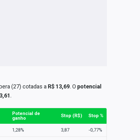
era (27) cotadas a
R$ 13,69
. O
potencial
3,61
.
Potencial de
Stop (R$)
Stop %
ganho
1,28%
3,87
-0,77%