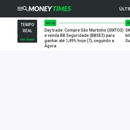
ÚLTI
09:26
0
CRYPTO
TIMES
TEMPO
Day trade: Compre São Martinho (SMTO3)
SK
REAL
AGRO
TIMES
e venda BB Seguridade (BBSE3) para
bi
ver mais
ganhar até 1,49% hoje (7), segundo a
Su
Ágora
Ibovespa
Giro do Mercado
Newsletters
Money Trader
Anuncie
Últimas Notícias
Newsletters
Cotações
Comprar ou vender?