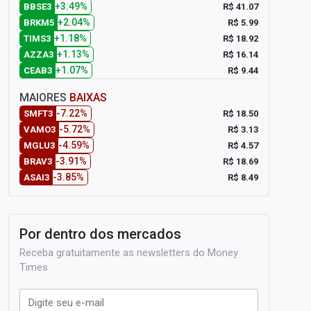
+3.49%
R$ 41.07
BBSE3
+2.04%
R$ 5.99
BRKM5
+1.18%
R$ 18.92
TIMS3
+1.13%
R$ 16.14
AZZA3
+1.07%
R$ 9.44
CEAB3
MAIORES
BAIXAS
-7.22%
R$ 18.50
SMFT3
-5.72%
R$ 3.13
VAMO3
-4.59%
R$ 4.57
MGLU3
-3.91%
R$ 18.69
BRAV3
-3.85%
R$ 8.49
ASAI3
Por dentro dos mercados
Receba gratuitamente as newsletters do Money
Times