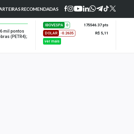
ARTEIRAS RECOMENDADAS
IBOVESPA
0
175546.37 pts
6 mil pontos
DOLAR
-0.2635
R$ 5,11
obras (PETR4);
ver mais