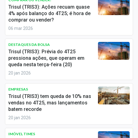
Economia
Trisul (TRIS3): Ações recuam quase
4% após balanço do 4T25; é hora de
Empresas
comprar ou vender?
06 mar 2026
Brasil
Política
DESTAQUES DA BOLSA
Trisul (TRIS3): Prévia do 4T25
Colunas
pressiona ações, que operam em
queda nesta terça-feira (20)
Especiais
20 jan 2026
Internacional
EMPRESAS
Trisul (TRIS3) tem queda de 10% nas
Marketing
vendas no 4T25, mas lançamentos
batem recorde
Tecnologia
20 jan 2026
Conteúdo de Marca
IMÓVEL TIMES