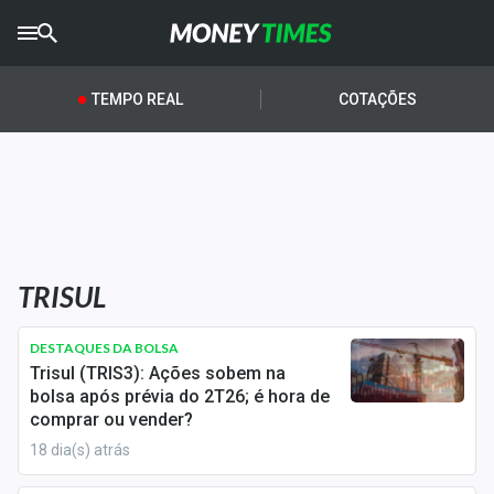
CRYPTO
TIMES
TEMPO REAL
COTAÇÕES
AGRO
TIMES
Ibovespa
Giro do Mercado
TRISUL
Newsletters
Money Trader
DESTAQUES DA BOLSA
Trisul (TRIS3): Ações sobem na
Anuncie
bolsa após prévia do 2T26; é hora de
comprar ou vender?
18 dia(s) atrás
Últimas Notícias