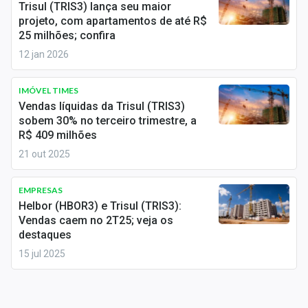
Trisul (TRIS3) lança seu maior
Sobre
projeto, com apartamentos de até R$
25 milhões; confira
Expediente
12 jan 2026
Contato
IMÓVEL TIMES
Vendas líquidas da Trisul (TRIS3)
sobem 30% no terceiro trimestre, a
R$ 409 milhões
21 out 2025
EMPRESAS
Helbor (HBOR3) e Trisul (TRIS3):
Vendas caem no 2T25; veja os
destaques
15 jul 2025