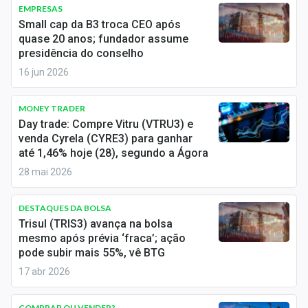
Newsletters
EMPRESAS
Small cap da B3 troca CEO após
quase 20 anos; fundador assume
Cotações
presidência do conselho
Comprar ou vender?
16 jun 2026
Carteiras Recomendadas
MONEY TRADER
Day trade: Compre Vitru (VTRU3) e
Central de Dividendos
venda Cyrela (CYRE3) para ganhar
até 1,46% hoje (28), segundo a Ágora
Central de Fundos Imobiliários
28 mai 2026
Central dos IPOs
DESTAQUES DA BOLSA
Renda Fixa
Trisul (TRIS3) avança na bolsa
mesmo após prévia ‘fraca’; ação
Finanças Pessoais
pode subir mais 55%, vê BTG
17 abr 2026
Mercados
COMPRAR OU VENDER?