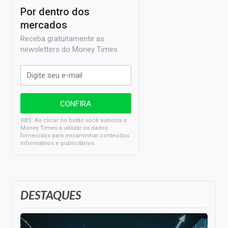
Por dentro dos
mercados
Receba gratuitamente as
newsletters do Money Times
OBS: Ao clicar no botão você autoriza o
Money Times a utilizar os dados
fornecidos para encaminhar conteúdos
informativos e publicitários.
DESTAQUES