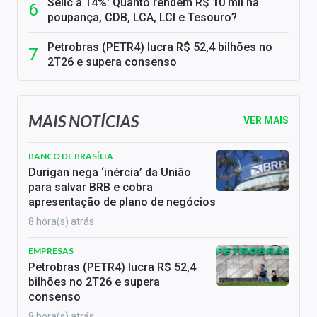
Selic a 14%: Quanto rendem R$ 10 mil na
poupança, CDB, LCA, LCI e Tesouro?
Petrobras (PETR4) lucra R$ 52,4 bilhões no
2T26 e supera consenso
MAIS NOTÍCIAS
VER MAIS
BANCO DE BRASÍLIA
Durigan nega ‘inércia’ da União
para salvar BRB e cobra
apresentação de plano de negócios
8 hora(s) atrás
EMPRESAS
Petrobras (PETR4) lucra R$ 52,4
bilhões no 2T26 e supera
consenso
8 hora(s) atrás