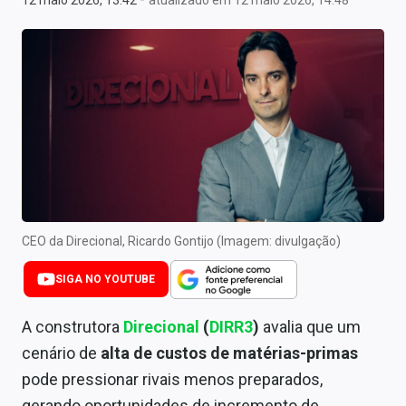
12 maio 2026, 13:42
atualizado em 12 maio 2026, 14:48
Newsletters
Cotações
Comprar ou vender?
Carteiras Recomendadas
Central de Dividendos
Central de Fundos Imobiliários
CEO da Direcional, Ricardo Gontijo (Imagem: divulgação)
Central dos IPOs
SIGA NO YOUTUBE
Renda Fixa
A construtora
Direcional
(
DIRR3
)
avalia que um
Finanças Pessoais
cenário de
alta de custos de matérias-primas
Mercados
pode pressionar rivais menos preparados,
gerando oportunidades de incremento de