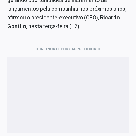
Economia
lançamentos pela companhia nos próximos anos,
Empresas
afirmou o presidente-executivo (CEO),
Ricardo
Gontijo
, nesta terça-feira (12).
Brasil
Política
CONTINUA DEPOIS DA PUBLICIDADE
Colunas
Especiais
Internacional
Marketing
Tecnologia
Conteúdo de Marca