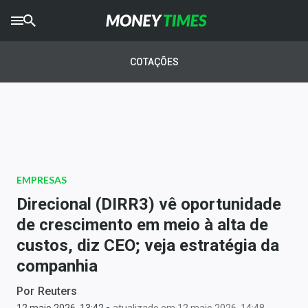
CRYPTO
TIMES
COTAÇÕES
AGRO
TIMES
Ibovespa
Giro do Mercado
EMPRESAS
Newsletters
Direcional (DIRR3) vê oportunidade
Money Trader
de crescimento em meio à alta de
custos, diz CEO; veja estratégia da
Anuncie
companhia
Últimas Notícias
Por
Reuters
-