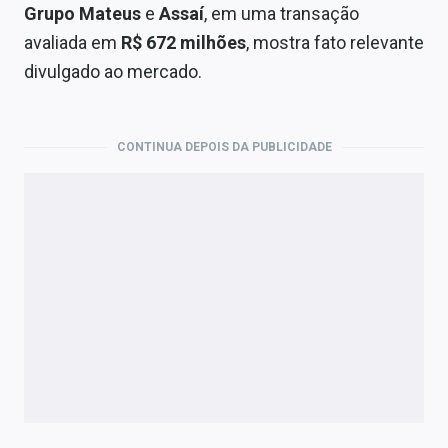
Economia
Grupo Mateus
e
Assaí
, em uma transação
avaliada em
R$ 672 milhões
, mostra fato relevante
Empresas
divulgado ao mercado.
Brasil
Política
CONTINUA DEPOIS DA PUBLICIDADE
Colunas
Especiais
Internacional
Marketing
Tecnologia
Conteúdo de Marca