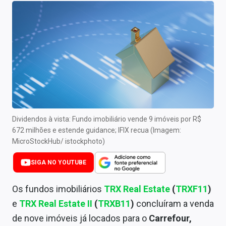
Newsletters
Cotações
Comprar ou vender?
Carteiras Recomendadas
Central de Dividendos
Central de Fundos Imobiliários
Dividendos à vista: Fundo imobiliário vende 9 imóveis por R$
672 milhões e estende guidance; IFIX recua (Imagem:
Central dos IPOs
MicroStockHub/ istockphoto)
Renda Fixa
SIGA NO YOUTUBE
Finanças Pessoais
Os fundos imobiliários
TRX Real Estate
(
TRXF11
)
e
TRX Real Estate II
(
TRXB11
)
concluíram a venda
Mercados
de nove imóveis já locados para o
Carrefour,