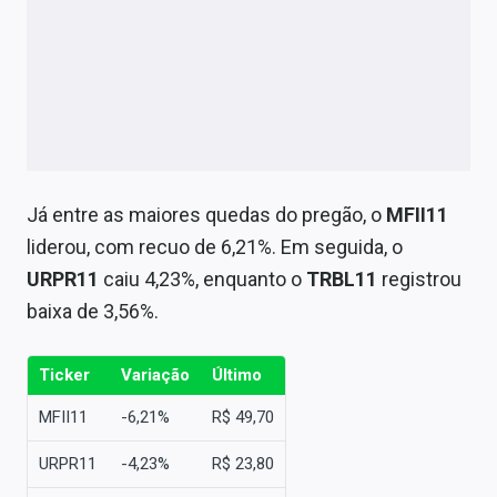
Já entre as maiores quedas do pregão, o
MFII11
liderou, com recuo de 6,21%. Em seguida, o
URPR11
caiu 4,23%, enquanto o
TRBL11
registrou
baixa de 3,56%.
Ticker
Variação
Último
MFII11
-6,21%
R$ 49,70
URPR11
-4,23%
R$ 23,80