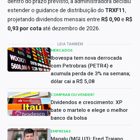
dentro do prazo previsto, a administradora decidiu
estender o guidance de distribuição do
TRXF11
,
projetando dividendos mensais entre
R$ 0,90
e
R$
0,93 por cota
até dezembro de 2026.
LEIA TAMBÉM
MERCADOS
Ibovespa tem nova derrocada
com Petrobras (PETR4) e
acumula perda de 3% na semana;
dólar cai a R$ 5,08
COMPRAR OU VENDER?
Dividendos e crescimento: XP
bate o martelo e elege o melhor
banco da bolsa
EMPRESAS
Magalu (MGLU3): Fred Trajano