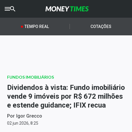
CRYPTO
TIMES
TEMPO REAL
COTAÇÕES
AGRO
TIMES
Ibovespa
Giro do Mercado
FUNDOS IMOBILIÁRIOS
Newsletters
Dividendos à vista: Fundo imobiliário
Money Trader
vende 9 imóveis por R$ 672 milhões
e estende guidance; IFIX recua
Anuncie
Por
Igor Grecco
Últimas Notícias
02 jun 2026, 8:25