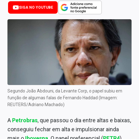
Newsletters
SIGA NO YOUTUBE
Cotações
Comprar ou vender?
Carteiras Recomendadas
Central de Dividendos
Central de Fundos Imobiliários
Central dos IPOs
Segundo João Abdouni, da Levante Corp, o papel subiu em
função de algumas falas de Fernando Haddad (Imagem:
Renda Fixa
REUTERS/Adriano Machado)
Finanças Pessoais
A
Petrobras
, que passou o dia entre altas e baixas,
Mercados
conseguiu fechar em alta e impulsionar ainda
mais o
Ibovespa
. O papel preferencial (
PETR4
)