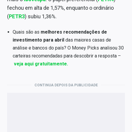
Economia
fechou em alta de 1,57%, enquanto o ordinário
Empresas
(
PETR3
) subiu 1,36%.
Brasil
Quais são as
melhores recomendações de
investimento para abril
das maiores casas de
Política
análise e bancos do país? O Money Picks analisou 30
Colunas
carteiras recomendadas para descobrir a resposta –
veja aqui gratuitamente.
Especiais
Internacional
CONTINUA DEPOIS DA PUBLICIDADE
Marketing
Tecnologia
Conteúdo de Marca