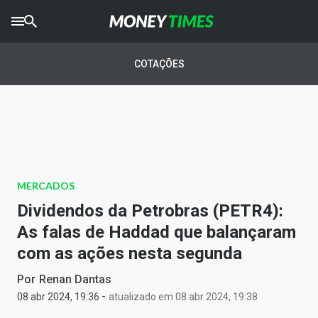
CRYPTO
TIMES
COTAÇÕES
AGRO
TIMES
Ibovespa
Giro do Mercado
MERCADOS
Newsletters
Dividendos da Petrobras (PETR4):
Money Trader
As falas de Haddad que balançaram
com as ações nesta segunda
Anuncie
Por
Renan Dantas
-
Últimas Notícias
08 abr 2024, 19:36
atualizado em 08 abr 2024, 19:38