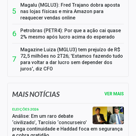
Magalu (MGLU3): Fred Trajano dobra aposta
nas lojas físicas e mira Amazon para
reaquecer vendas online
Petrobras (PETR4): Por que a ação cai quase
2% mesmo após lucro acima do esperado
Magazine Luiza (MGLU3) tem prejuízo de R$
72,5 milhões no 2T26; 'Estamos fazendo tudo
para voltar a dar lucro sem depender dos
juros', diz CFO
MAIS NOTÍCIAS
VER MAIS
ELEIÇÕES 2026
Análise: Em um raro debate
‘civilizado’, Tarcísio ‘concurseiro’
prega continuidade e Haddad foca em segurança
e cobra gratidão