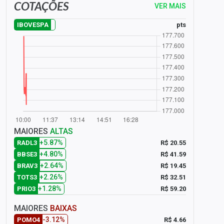
COTAÇÕES
VER MAIS
pts
IBOVESPA
MAIORES
ALTAS
+5.87%
R$ 20.55
RADL3
+4.80%
R$ 41.59
BBSE3
+2.64%
R$ 19.45
BRAV3
+2.26%
R$ 32.51
TOTS3
+1.28%
R$ 59.20
PRIO3
MAIORES
BAIXAS
-3.12%
R$ 4.66
POMO4