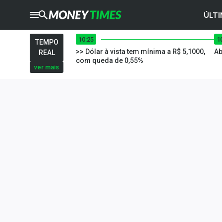
ÚLTI
10:25
1
CRYPTO
TIMES
TEMPO
>> Dólar à vista tem mínima a R$ 5,1000,
Ab
REAL
AGRO
TIMES
com queda de 0,55%
ver mais
Ibovespa
Giro do Mercado
Newsletters
Money Trader
Anuncie
Últimas Notícias
Newsletters
Cotações
Comprar ou vender?