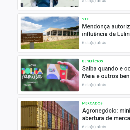
5 dia(s) atrás
STF
Mendonça autoriza 
influência de Lul
6 dia(s) atrás
BENEFÍCIOS
Saiba quando e co
Meia e outros ben
6 dia(s) atrás
MERCADOS
Agronegócio: min
abertura de merc
6 dia(s) atrás