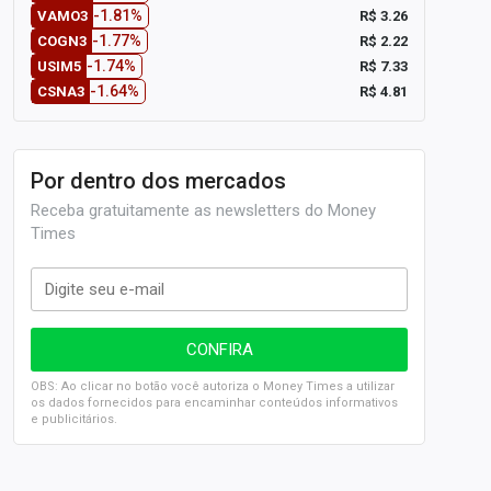
-1.81%
R$ 3.26
VAMO3
-1.77%
R$ 2.22
COGN3
-1.74%
R$ 7.33
USIM5
-1.64%
R$ 4.81
CSNA3
Por dentro dos mercados
Receba gratuitamente as newsletters do Money
Times
OBS: Ao clicar no botão você autoriza o Money Times a utilizar
os dados fornecidos para encaminhar conteúdos informativos
e publicitários.
SELIC em 14%: A repercussão da decisão sobre os JUROS