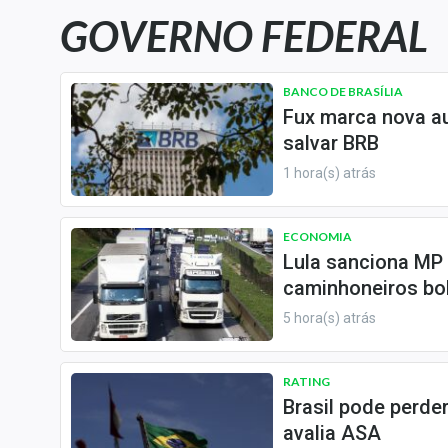
Carteiras Recomendadas
GOVERNO FEDERAL
Central de Dividendos
Central de Fundos
BANCO DE BRASÍLIA
Imobiliários
Fux marca nova au
Central dos IPOs
salvar BRB
Renda Fixa
1 hora(s) atrás
Finanças Pessoais
Mercados
ECONOMIA
Lula sanciona MP d
Economia
caminhoneiros bo
Empresas
5 hora(s) atrás
Brasil
Política
RATING
Money Trader
Brasil pode perde
Colunas
avalia ASA