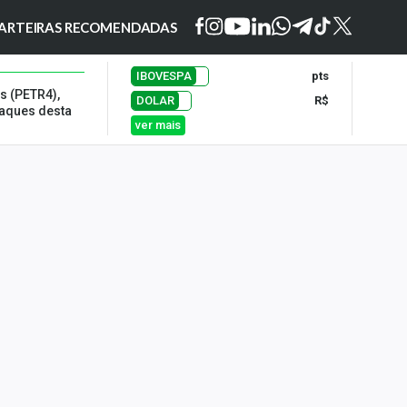
ARTEIRAS RECOMENDADAS
IBOVESPA
pts
s (PETR4),
DOLAR
R$
taques desta
ver mais