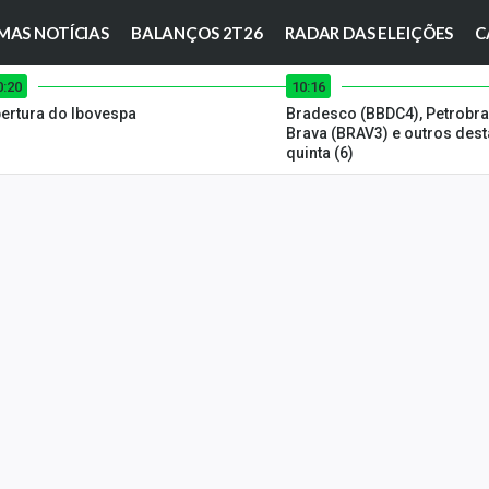
MAS NOTÍCIAS
BALANÇOS 2T26
RADAR DAS ELEIÇÕES
C
0:20
10:16
ertura do Ibovespa
Bradesco (BBDC4), Petrobra
Brava (BRAV3) e outros des
quinta (6)