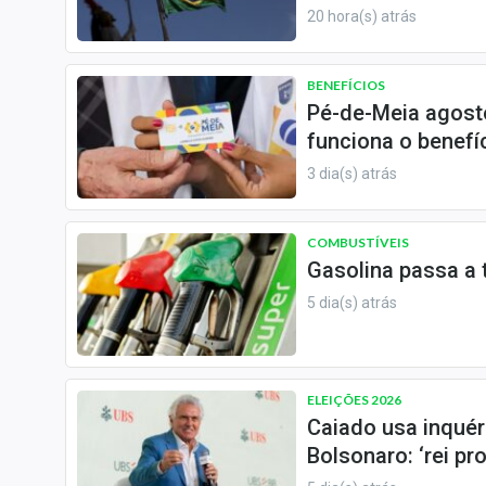
Especiais
20 hora(s) atrás
Internacional
Marketing
BENEFÍCIOS
Pé-de-Meia agost
Tecnologia
funciona o benefí
Conteúdo de Marca
3 dia(s) atrás
Sobre
Expediente
COMBUSTÍVEIS
Gasolina passa a t
Contato
5 dia(s) atrás
ELEIÇÕES 2026
Caiado usa inquéri
Bolsonaro: ‘rei pr