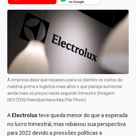
Newsletters
Cotações
Comprar ou vender?
Carteiras Recomendadas
Central de Dividendos
Central de Fundos Imobiliários
A empresa disse que repassou para os clientes os custos de
Central dos IPOs
matéria-prima e logística mais altos e que planeja aumentar
ainda mais os preços neste segundo trimestre (Imagem:
Renda Fixa
REUTERS/Hannibal Hanschke/File Photo)
Finanças Pessoais
A
Electrolux
teve queda menor do que a esperada
no lucro trimestral, mas rebaixou sua perspectiva
Mercados
para 2022 devido a pressões políticas e