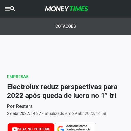
CRYPTO
TIMES
COTAÇÕES
AGRO
TIMES
Ibovespa
Giro do Mercado
EMPRESAS
Newsletters
Electrolux reduz perspectivas para
Money Trader
2022 após queda de lucro no 1° tri
Anuncie
Por
Reuters
-
29 abr 2022, 14:37
atualizado em 29 abr 2022, 14:58
Últimas Notícias
SIGA NO YOUTUBE