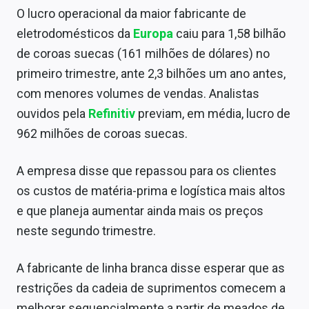
Sobre
O lucro operacional da maior fabricante de
eletrodomésticos da
Europa
caiu para 1,58 bilhão
Expediente
de coroas suecas (161 milhões de dólares) no
Contato
primeiro trimestre, ante 2,3 bilhões um ano antes,
com menores volumes de vendas. Analistas
ouvidos pela
Refinitiv
previam, em média, lucro de
962 milhões de coroas suecas.
A empresa disse que repassou para os clientes
os custos de matéria-prima e logística mais altos
e que planeja aumentar ainda mais os preços
neste segundo trimestre.
A fabricante de linha branca disse esperar que as
restrições da cadeia de suprimentos comecem a
melhorar sequencialmente a partir de meados de