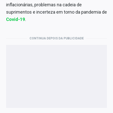
Economia
inflacionárias, problemas na cadeia de
suprimentos e incerteza em torno da pandemia de
Empresas
Covid-19
.
Brasil
Política
CONTINUA DEPOIS DA PUBLICIDADE
Colunas
Especiais
Internacional
Marketing
Tecnologia
Conteúdo de Marca