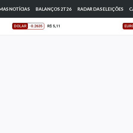
MAS NOTÍCIAS
BALANÇOS 2T26
RADAR DAS ELEIÇÕES
C
DOLAR
-0.2635
R$ 5,11
EUR