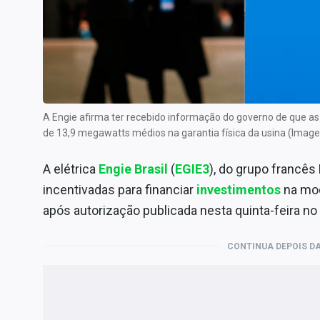
Internacional
Marketing
Tecnologia
Conteúdo de Marca
Sobre
A Engie afirma ter recebido informação do governo de que a
Expediente
de 13,9 megawatts médios na garantia física da usina (Image
Contato
A elétrica
Engie Brasil
(
EGIE3
), do grupo francês
incentivadas para financiar
investimentos
na mod
após autorização publicada nesta quinta-feira no D
CONTINUA DEPOIS DA