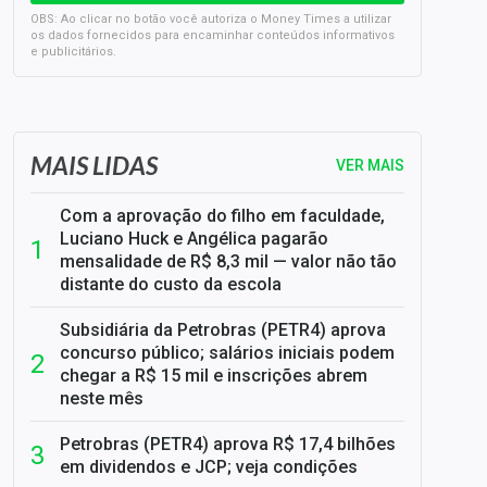
OBS: Ao clicar no botão você autoriza o Money Times a utilizar
os dados fornecidos para encaminhar conteúdos informativos
e publicitários.
SELIC em 14%: A repercussão da decisão sobre os JUROS
MAIS LIDAS
VER MAIS
Com a aprovação do filho em faculdade,
Luciano Huck e Angélica pagarão
mensalidade de R$ 8,3 mil — valor não tão
distante do custo da escola
Subsidiária da Petrobras (PETR4) aprova
concurso público; salários iniciais podem
chegar a R$ 15 mil e inscrições abrem
neste mês
Petrobras (PETR4) aprova R$ 17,4 bilhões
em dividendos e JCP; veja condições