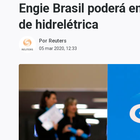
Engie Brasil poderá e
Carteiras Recomendadas
Central de Dividendos
de hidrelétrica
Central de Fundos
Imobiliários
Por
Reuters
Central dos IPOs
05 mar 2020, 12:33
Renda Fixa
Finanças Pessoais
Mercados
Economia
Empresas
Brasil
Política
Colunas
Especiais