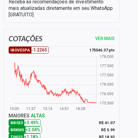
Receba as recomendações de investimento
mais atualizadas diretamente em seu WhatsApp
[GRATUITO]
COTAÇÕES
VER MAIS
-1.2265
175546.37 pts
IBOVESPA
MAIORES
ALTAS
+3.49%
R$ 41.07
BBSE3
+2.04%
R$ 5.99
BRKM5
+1.18%
R$ 18.92
TIMS3