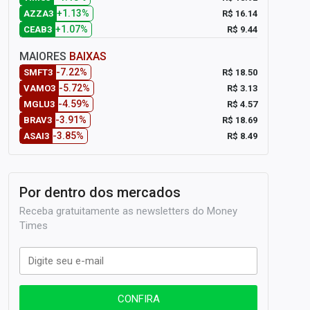
+1.13%
R$ 16.14
AZZA3
+1.07%
R$ 9.44
CEAB3
MAIORES
BAIXAS
-7.22%
R$ 18.50
SMFT3
-5.72%
R$ 3.13
VAMO3
-4.59%
R$ 4.57
MGLU3
-3.91%
R$ 18.69
BRAV3
-3.85%
R$ 8.49
ASAI3
Por dentro dos mercados
Receba gratuitamente as newsletters do Money
Times