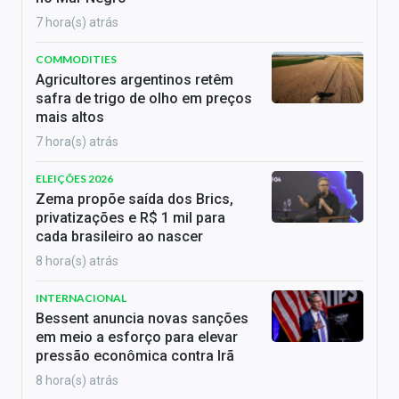
7 hora(s) atrás
COMMODITIES
Agricultores argentinos retêm
safra de trigo de olho em preços
mais altos
7 hora(s) atrás
ELEIÇÕES 2026
Zema propõe saída dos Brics,
privatizações e R$ 1 mil para
cada brasileiro ao nascer
8 hora(s) atrás
INTERNACIONAL
Bessent anuncia novas sanções
em meio a esforço para elevar
pressão econômica contra Irã
8 hora(s) atrás