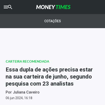
CRYPTO
TIMES
COTAÇÕES
AGRO
TIMES
Ibovespa
Giro do Mercado
CARTEIRA RECOMENDADA
Newsletters
Essa dupla de ações precisa estar
Money Trader
na sua carteira de junho, segundo
pesquisa com 23 analistas
Anuncie
Por
Juliana Caveiro
Últimas Notícias
06 jun 2024, 16:18