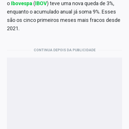
Economia
o
Ibovespa
(
IBOV
) teve uma nova queda de 3%,
enquanto o acumulado anual já soma 9%. Esses
Empresas
são os cinco primeiros meses mais fracos desde
Brasil
2021.
Política
CONTINUA DEPOIS DA PUBLICIDADE
Colunas
Especiais
Internacional
Marketing
Tecnologia
Conteúdo de Marca