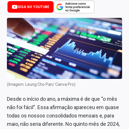
Newsletters
SIGA NO YOUTUBE
Cotações
Comprar ou vender?
Carteiras Recomendadas
Central de Dividendos
Central de Fundos Imobiliários
Central dos IPOs
(Imagem: Leung Cho Pan/ Canva Pro)
Renda Fixa
Desde o início do ano, a máxima é de que “o mês
Finanças Pessoais
não foi fácil”. Essa afirmação apareceu em quase
todas os nossos consolidados mensais e, para
Mercados
maio, não seria diferente. No quinto mês de 2024,