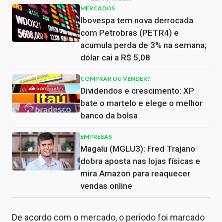
MERCADOS
Ibovespa tem nova derrocada
com Petrobras (PETR4) e
acumula perda de 3% na semana;
dólar cai a R$ 5,08
COMPRAR OU VENDER?
Dividendos e crescimento: XP
bate o martelo e elege o melhor
banco da bolsa
EMPRESAS
Magalu (MGLU3): Fred Trajano
dobra aposta nas lojas físicas e
mira Amazon para reaquecer
vendas online
De acordo com o mercado, o período foi marcado