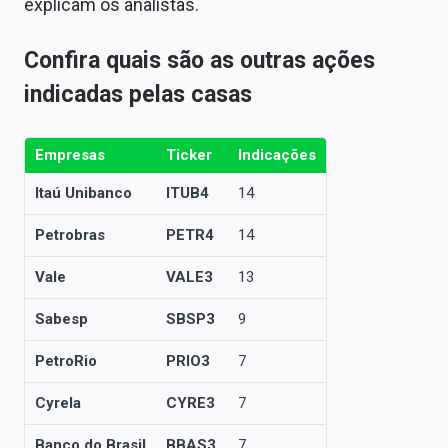
explicam os analistas.
Confira quais são as outras ações
indicadas pelas casas
Empresas
Ticker
Indicações
Itaú Unibanco
ITUB4
14
Petrobras
PETR4
14
Vale
VALE3
13
Sabesp
SBSP3
9
PetroRio
PRIO3
7
Cyrela
CYRE3
7
Banco do Brasil
BBAS3
7