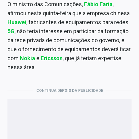
Economia
O ministro das Comunicações,
Fábio Faria
,
afirmou nesta quinta-feira que a empresa chinesa
Empresas
Huawei
, fabricantes de equipamentos para redes
Brasil
5G
, não teria interesse em participar da formação
da rede privada de comunicações do governo, e
Política
que o fornecimento de equipamentos deverá ficar
Money Trader
com
Nokia
e
Ericsson
, que já teriam expertise
nessa área.
Colunas
Especiais
CONTINUA DEPOIS DA PUBLICIDADE
Internacional
Marketing
Tecnologia