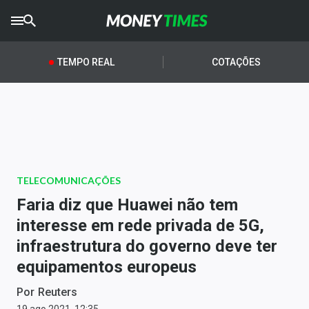
CRYPTO
TIMES
TEMPO REAL
COTAÇÕES
AGRO
TIMES
Ibovespa
Giro do Mercado
TELECOMUNICAÇÕES
Newsletters
Faria diz que Huawei não tem
Money Trader
interesse em rede privada de 5G,
infraestrutura do governo deve ter
Anuncie
equipamentos europeus
Últimas Notícias
Por
Reuters