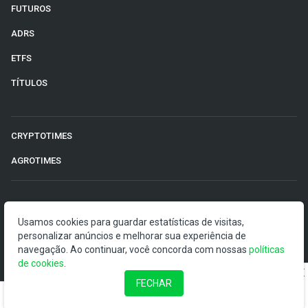
FUTUROS
ADRS
ETFS
TÍTULOS
CRYPTOTIMES
AGROTIMES
©2026 Money Times.
Usamos cookies para guardar estatísticas de visitas,
personalizar anúncios e melhorar sua experiência de
O Money Times publica matérias de cunho jornalístico, que
navegação. Ao continuar, você concorda com nossas
políticas
visam a democratização da informação. Nossas
de cookies
.
publicações devem ser compreendidas como boletins
anunciadores e divulgadores, e não como uma
FECHAR
recomendação de investimento.