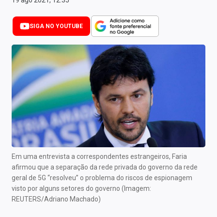
19 ago 2021, 12:35
Newsletters
SIGA NO YOUTUBE
Cotações
Comprar ou vender?
Carteiras Recomendadas
Central de Dividendos
Central de Fundos Imobiliários
Central dos IPOs
Renda Fixa
Em uma entrevista a correspondentes estrangeiros, Faria
afirmou que a separação da rede privada do governo da rede
Finanças Pessoais
geral de 5G “resolveu” o problema do riscos de espionagem
visto por alguns setores do governo (Imagem:
Mercados
REUTERS/Adriano Machado)