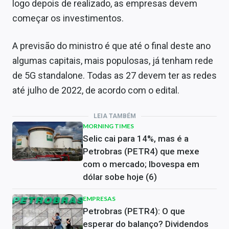
logo depois de realizado, as empresas devem
começar os investimentos.
A previsão do ministro é que até o final deste ano
algumas capitais, mais populosas, já tenham rede
de 5G standalone. Todas as 27 devem ter as redes
até julho de 2022, de acordo com o edital.
LEIA TAMBÉM
MORNING TIMES
Selic cai para 14%, mas é a
Petrobras (PETR4) que mexe
com o mercado; Ibovespa em
dólar sobe hoje (6)
EMPRESAS
Petrobras (PETR4): O que
esperar do balanço? Dividendos