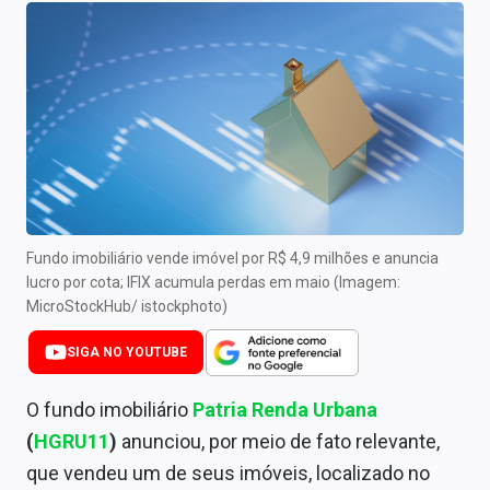
Newsletters
Cotações
Comprar ou vender?
Carteiras Recomendadas
Central de Dividendos
Central de Fundos Imobiliários
Fundo imobiliário vende imóvel por R$ 4,9 milhões e anuncia
lucro por cota; IFIX acumula perdas em maio (Imagem:
Central dos IPOs
MicroStockHub/ istockphoto)
Renda Fixa
SIGA NO YOUTUBE
Finanças Pessoais
O fundo imobiliário
Patria Renda Urbana
(
HGRU11
)
anunciou, por meio de fato relevante,
Mercados
que vendeu um de seus imóveis, localizado no