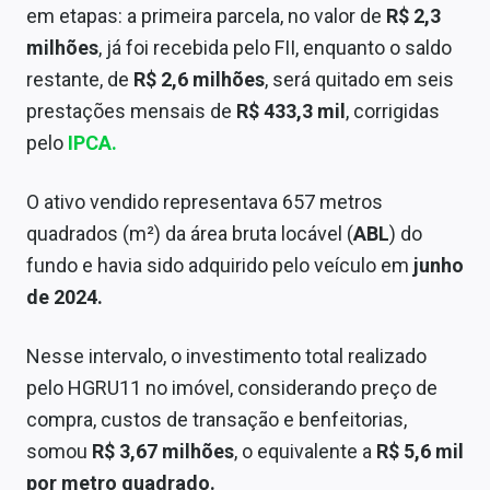
em etapas: a primeira parcela, no valor de
R$ 2,3
Sobre
milhões
, já foi recebida pelo FII, enquanto o saldo
Expediente
restante, de
R$ 2,6 milhões
, será quitado em seis
prestações mensais de
R$ 433,3 mil
, corrigidas
Contato
pelo
IPCA.
O ativo vendido representava 657 metros
quadrados (m²) da área bruta locável (
ABL
) do
fundo e havia sido adquirido pelo veículo em
junho
de 2024.
Nesse intervalo, o investimento total realizado
pelo HGRU11 no imóvel, considerando preço de
compra, custos de transação e benfeitorias,
somou
R$ 3,67 milhões
, o equivalente a
R$ 5,6 mil
por metro quadrado.