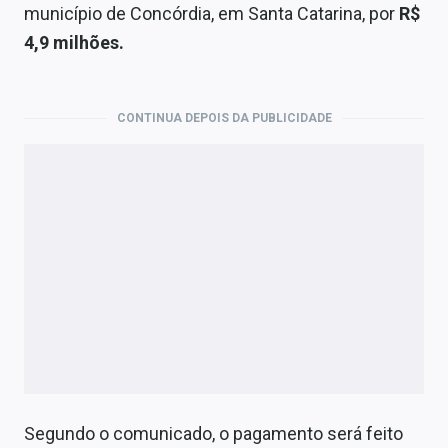
Economia
município de Concórdia, em Santa Catarina, por
R$
4,9 milhões.
Empresas
Brasil
CONTINUA DEPOIS DA PUBLICIDADE
Política
Colunas
Especiais
Internacional
Marketing
Tecnologia
Conteúdo de Marca
Segundo o comunicado, o pagamento será feito