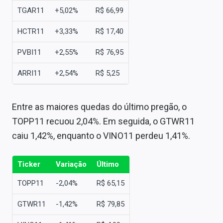
TGAR11
+5,02%
R$ 66,99
HCTR11
+3,33%
R$ 17,40
PVBI11
+2,55%
R$ 76,95
ARRI11
+2,54%
R$ 5,25
Entre as maiores quedas do último pregão, o
TOPP11 recuou 2,04%. Em seguida, o GTWR11
caiu 1,42%, enquanto o VINO11 perdeu 1,41%.
Ticker
Variação
Último
TOPP11
-2,04%
R$ 65,15
GTWR11
-1,42%
R$ 79,85