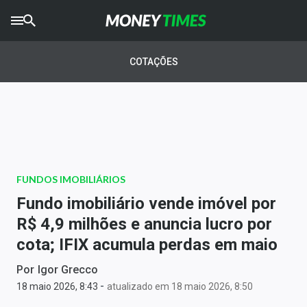
CRYPTO
TIMES
COTAÇÕES
AGRO
TIMES
Ibovespa
Giro do Mercado
FUNDOS IMOBILIÁRIOS
Newsletters
Fundo imobiliário vende imóvel por
Money Trader
R$ 4,9 milhões e anuncia lucro por
cota; IFIX acumula perdas em maio
Anuncie
Por
Igor Grecco
-
Últimas Notícias
18 maio 2026, 8:43
atualizado em 18 maio 2026, 8:50