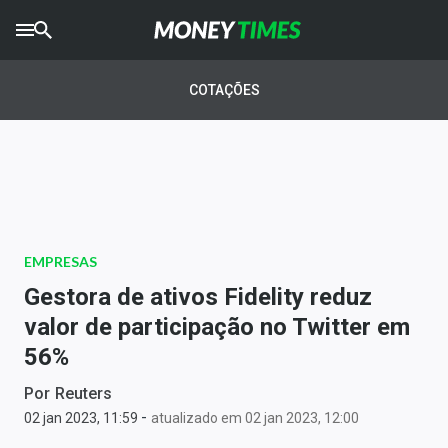
CRYPTO
TIMES
COTAÇÕES
AGRO
TIMES
Ibovespa
Giro do Mercado
EMPRESAS
Newsletters
Gestora de ativos Fidelity reduz
Money Trader
valor de participação no Twitter em
56%
Anuncie
Por
Reuters
-
Últimas Notícias
02 jan 2023, 11:59
atualizado em 02 jan 2023, 12:00