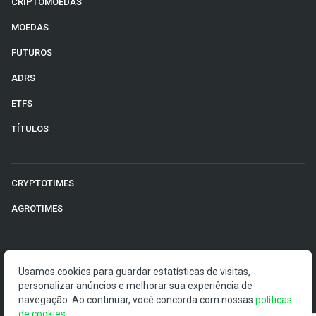
CRIPTOMOEDAS
MOEDAS
FUTUROS
ADRS
ETFS
TÍTULOS
CRYPTOTIMES
AGROTIMES
©2026 Money Times.
Usamos cookies para guardar estatísticas de visitas,
personalizar anúncios e melhorar sua experiência de
O Money Times publica matérias de cunho jornalístico, que
navegação. Ao continuar, você concorda com nossas
políticas
visam a democratização da informação. Nossas
de cookies
.
publicações devem ser compreendidas como boletins