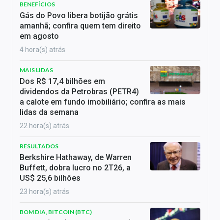
BENEFÍCIOS
Gás do Povo libera botijão grátis
amanhã; confira quem tem direito
em agosto
4 hora(s) atrás
MAIS LIDAS
Dos R$ 17,4 bilhões em
dividendos da Petrobras (PETR4)
a calote em fundo imobiliário; confira as mais
lidas da semana
22 hora(s) atrás
RESULTADOS
Berkshire Hathaway, de Warren
Buffett, dobra lucro no 2T26, a
US$ 25,6 bilhões
23 hora(s) atrás
BOM DIA, BITCOIN (BTC)