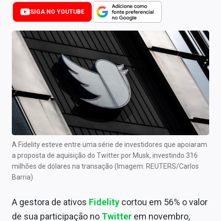
Newsletters
SIGA NO YOUTUBE
Cotações
Comprar ou vender?
Carteiras Recomendadas
Central de Dividendos
Central de Fundos Imobiliários
Central dos IPOs
A Fidelity esteve entre uma série de investidores que apoiaram
a proposta de aquisição do Twitter por Musk, investindo 316
Renda Fixa
milhões de dólares na transação (Imagem: REUTERS/Carlos
Barria)
Finanças Pessoais
A gestora de ativos
Fidelity
cortou em 56% o valor
Mercados
de sua participação no
Twitter
em novembro,