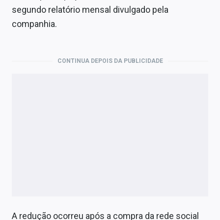
Economia
segundo relatório mensal divulgado pela
companhia.
Empresas
Brasil
CONTINUA DEPOIS DA PUBLICIDADE
Política
Colunas
Especiais
Internacional
Marketing
Tecnologia
Conteúdo de Marca
A redução ocorreu após a compra da rede social