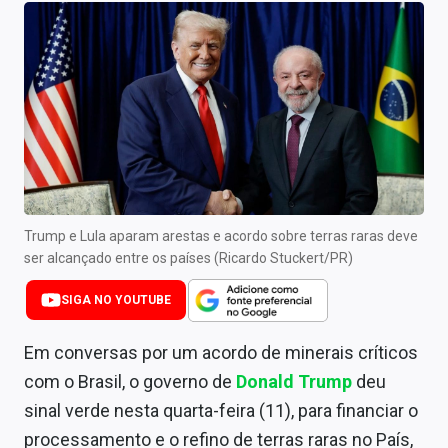
Newsletters
Cotações
Comprar ou vender?
Carteiras Recomendadas
Central de Dividendos
Central de Fundos Imobiliários
Trump e Lula aparam arestas e acordo sobre terras raras deve
ser alcançado entre os países (Ricardo Stuckert/PR)
Central dos IPOs
SIGA NO YOUTUBE
Renda Fixa
Em conversas por um acordo de minerais críticos
Finanças Pessoais
com o Brasil, o governo de
Donald Trump
deu
sinal verde nesta quarta-feira (11), para financiar o
Mercados
processamento e o refino de terras raras no País,