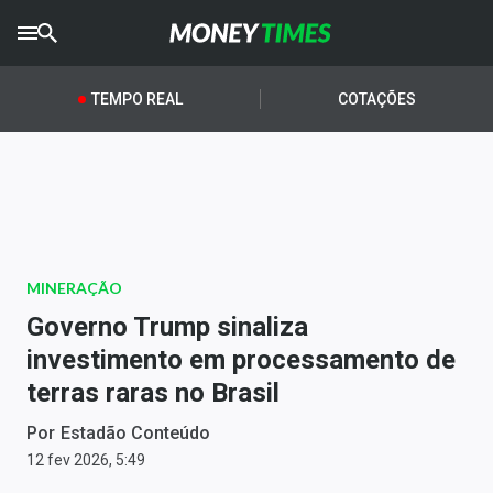
CRYPTO
TIMES
TEMPO REAL
COTAÇÕES
AGRO
TIMES
Ibovespa
Giro do Mercado
MINERAÇÃO
Newsletters
Governo Trump sinaliza
Money Trader
investimento em processamento de
terras raras no Brasil
Anuncie
Por
Estadão Conteúdo
Últimas Notícias
12 fev 2026, 5:49