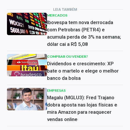
LEIA TAMBÉM
MERCADOS
Ibovespa tem nova derrocada
com Petrobras (PETR4) e
acumula perda de 3% na semana;
dólar cai a R$ 5,08
COMPRAR OU VENDER?
Dividendos e crescimento: XP
bate o martelo e elege o melhor
banco da bolsa
EMPRESAS
Magalu (MGLU3): Fred Trajano
dobra aposta nas lojas físicas e
mira Amazon para reaquecer
vendas online