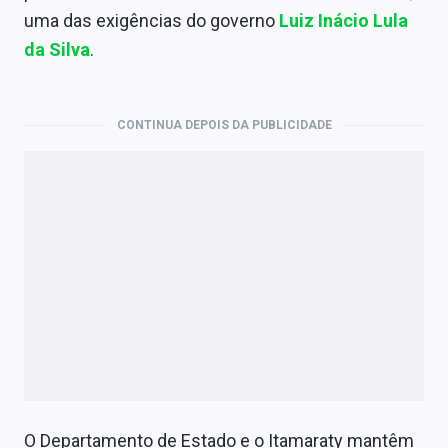
Economia
uma das exigências do governo
Luiz Inácio Lula
da Silva
.
Empresas
Brasil
CONTINUA DEPOIS DA PUBLICIDADE
Política
Colunas
Especiais
Internacional
Marketing
Tecnologia
Conteúdo de Marca
O Departamento de Estado e o Itamaraty mantêm