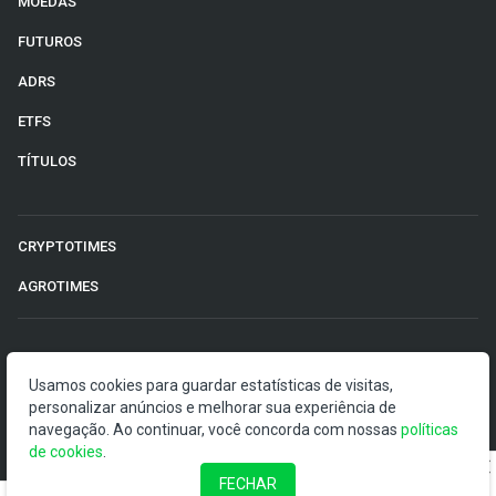
MOEDAS
FUTUROS
ADRS
ETFS
TÍTULOS
CRYPTOTIMES
AGROTIMES
©2026 Money Times.
Usamos cookies para guardar estatísticas de visitas,
personalizar anúncios e melhorar sua experiência de
O Money Times publica matérias de cunho jornalístico, que
navegação. Ao continuar, você concorda com nossas
políticas
visam a democratização da informação. Nossas
de cookies
.
publicações devem ser compreendidas como boletins
anunciadores e divulgadores, e não como uma
FECHAR