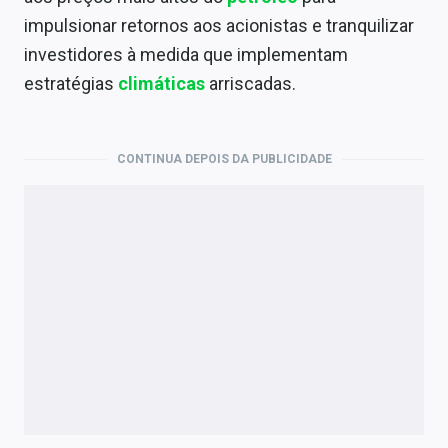
Economia
impulsionar retornos aos acionistas e tranquilizar
Empresas
investidores à medida que implementam
estratégias
climáticas
arriscadas.
Brasil
Política
CONTINUA DEPOIS DA PUBLICIDADE
Colunas
Especiais
Internacional
Marketing
Tecnologia
Conteúdo de Marca