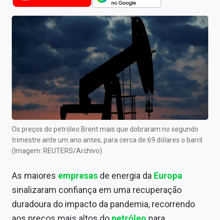
Newsletters
Cotações
Comprar ou vender?
Carteiras Recomendadas
Central de Dividendos
Central de Fundos Imobiliários
Os preços do petróleo Brent mais que dobraram no segundo
Central dos IPOs
trimestre ante um ano antes, para cerca de 69 dólares o barril
(Imagem: REUTERS/Archivo)
Renda Fixa
As maiores
empresas
de energia da
Europa
Finanças Pessoais
sinalizaram confiança em uma recuperação
Mercados
duradoura do impacto da pandemia, recorrendo
aos preços mais altos do
petróleo
para