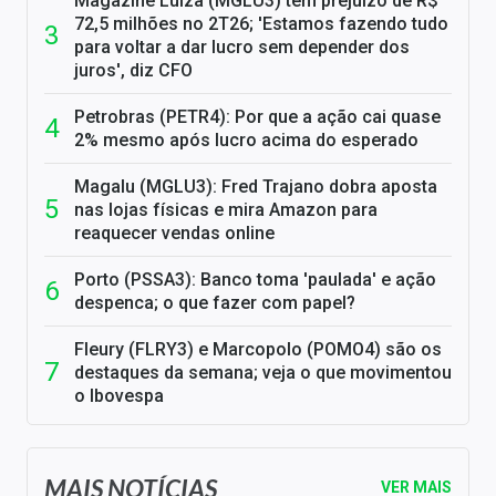
Magazine Luiza (MGLU3) tem prejuízo de R$
72,5 milhões no 2T26; 'Estamos fazendo tudo
para voltar a dar lucro sem depender dos
juros', diz CFO
Petrobras (PETR4): Por que a ação cai quase
2% mesmo após lucro acima do esperado
Magalu (MGLU3): Fred Trajano dobra aposta
nas lojas físicas e mira Amazon para
reaquecer vendas online
Porto (PSSA3): Banco toma 'paulada' e ação
despenca; o que fazer com papel?
Fleury (FLRY3) e Marcopolo (POMO4) são os
destaques da semana; veja o que movimentou
o Ibovespa
MAIS NOTÍCIAS
VER MAIS