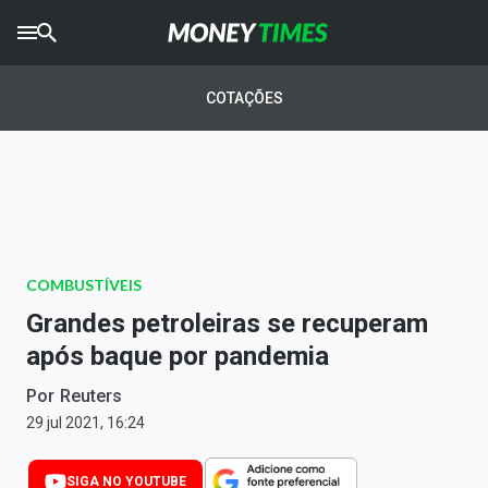
CRYPTO
TIMES
COTAÇÕES
AGRO
TIMES
Ibovespa
Giro do Mercado
COMBUSTÍVEIS
Newsletters
Grandes petroleiras se recuperam
Money Trader
após baque por pandemia
Anuncie
Por
Reuters
29 jul 2021, 16:24
Últimas Notícias
SIGA NO YOUTUBE