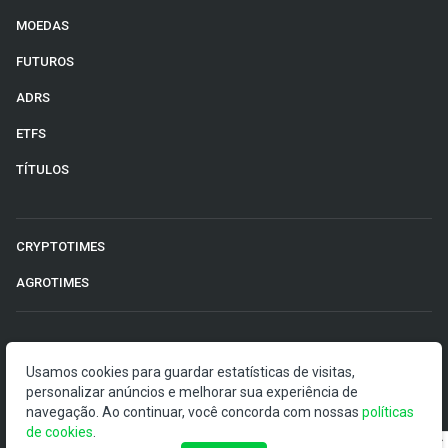
MOEDAS
FUTUROS
ADRS
ETFS
TÍTULOS
CRYPTOTIMES
AGROTIMES
©2026 Money Times.
Usamos cookies para guardar estatísticas de visitas,
O Money Times publica matérias de cunho jornalístico, que
personalizar anúncios e melhorar sua experiência de
visam a democratização da informação. Nossas
navegação. Ao continuar, você concorda com nossas
políticas
publicações devem ser compreendidas como boletins
de cookies
.