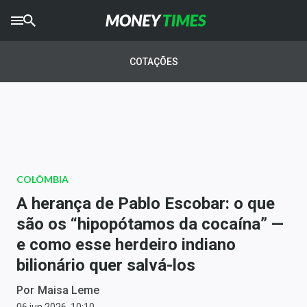
CRYPTO
TIMES
COTAÇÕES
AGRO
TIMES
Ibovespa
Giro do Mercado
COLÔMBIA
Newsletters
A herança de Pablo Escobar: o que
Money Trader
são os “hipopótamos da cocaína” —
e como esse herdeiro indiano
Anuncie
bilionário quer salvá-los
Últimas Notícias
Por
Maisa Leme