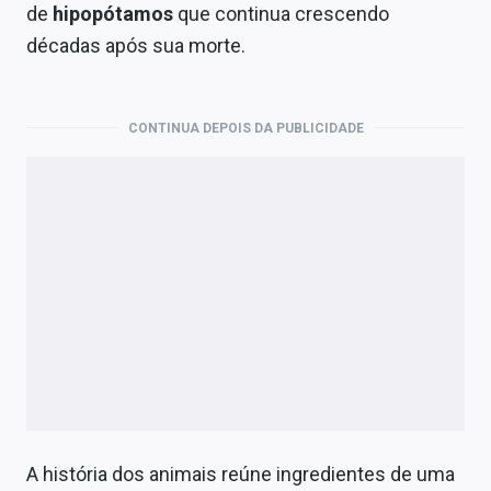
Economia
de
hipopótamos
que continua crescendo
décadas após sua morte.
Empresas
Brasil
CONTINUA DEPOIS DA PUBLICIDADE
Política
Colunas
Especiais
Internacional
Marketing
Tecnologia
Conteúdo de Marca
A história dos animais reúne ingredientes de uma