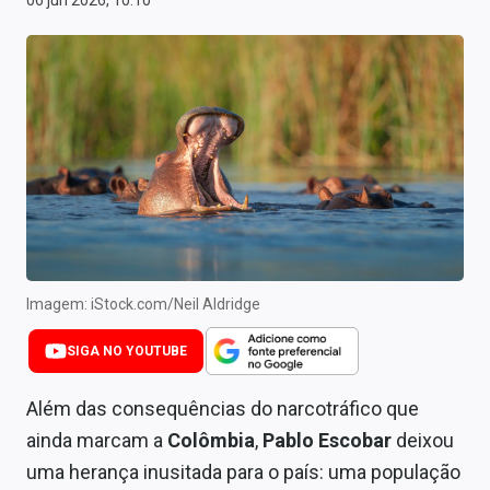
06 jun 2026, 10:10
Newsletters
Cotações
Comprar ou vender?
Carteiras Recomendadas
Central de Dividendos
Central de Fundos Imobiliários
Central dos IPOs
Imagem: iStock.com/Neil Aldridge
Renda Fixa
SIGA NO YOUTUBE
Finanças Pessoais
Além das consequências do narcotráfico que
ainda marcam a
Colômbia
,
Pablo Escobar
deixou
Mercados
uma herança inusitada para o país: uma população