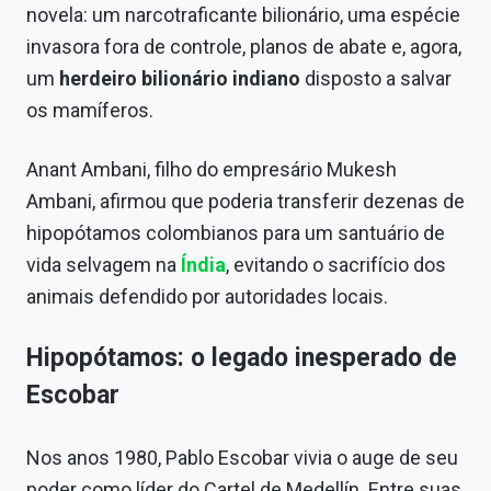
novela: um narcotraficante bilionário, uma espécie
Sobre
invasora fora de controle, planos de abate e, agora,
Expediente
um
herdeiro bilionário indiano
disposto a salvar
os mamíferos.
Contato
Anant Ambani, filho do empresário Mukesh
Ambani, afirmou que poderia transferir dezenas de
hipopótamos colombianos para um santuário de
vida selvagem na
Índia
, evitando o sacrifício dos
animais defendido por autoridades locais.
Hipopótamos: o legado inesperado de
Escobar
Nos anos 1980, Pablo Escobar vivia o auge de seu
poder como líder do Cartel de Medellín. Entre suas