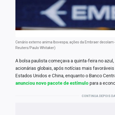
Internacional
Marketing
Tecnologia
Conteúdo de Marca
Sobre
Cenário externo anima Ibovespa; ações da Embraer decolam 4
Expediente
Reuters/Paulo Whitaker)
Contato
A bolsa paulista começava a quinta-feira no azul,
acionárias globais, após notícias mais favoráve
Estados Unidos e China, enquanto o Banco Centr
anunciou novo pacote de estímulo
para a econo
CONTINUA DEPOIS DA