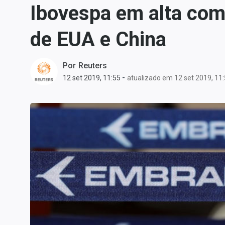
Ibovespa em alta com
Carteiras Recomendadas
Central de Dividendos
de EUA e China
Central de Fundos
Imobiliários
Por
Reuters
Central dos IPOs
-
12 set 2019, 11:55
atualizado em 12 set 2019, 11
Renda Fixa
Finanças Pessoais
Mercados
Economia
Empresas
Brasil
Política
Colunas
Especiais