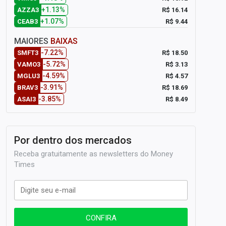
+1.13%
R$ 16.14
AZZA3
+1.07%
R$ 9.44
CEAB3
MAIORES
BAIXAS
-7.22%
R$ 18.50
SMFT3
-5.72%
R$ 3.13
VAMO3
-4.59%
R$ 4.57
MGLU3
-3.91%
R$ 18.69
BRAV3
-3.85%
R$ 8.49
ASAI3
Por dentro dos mercados
Receba gratuitamente as newsletters do Money
Times