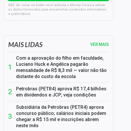
OBS: Ao clicar no botão você autoriza o Money Times a utilizar
os dados fornecidos para encaminhar conteúdos informativos
e publicitários.
SELIC em 14%: A repercussão da decisão sobre os JUROS
MAIS LIDAS
VER MAIS
Com a aprovação do filho em faculdade,
Luciano Huck e Angélica pagarão
mensalidade de R$ 8,3 mil — valor não tão
distante do custo da escola
Petrobras (PETR4) aprova R$ 17,4 bilhões
em dividendos e JCP; veja condições
Subsidiária da Petrobras (PETR4) aprova
concurso público; salários iniciais podem
chegar a R$ 15 mil e inscrições abrem
neste mês