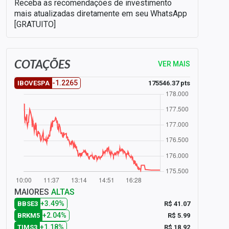
Receba as recomendações de investimento
mais atualizadas diretamente em seu WhatsApp
[GRATUITO]
COTAÇÕES
VER MAIS
-1.2265
175546.37 pts
IBOVESPA
MAIORES
ALTAS
+3.49%
R$ 41.07
BBSE3
+2.04%
R$ 5.99
BRKM5
+1.18%
R$ 18.92
TIMS3