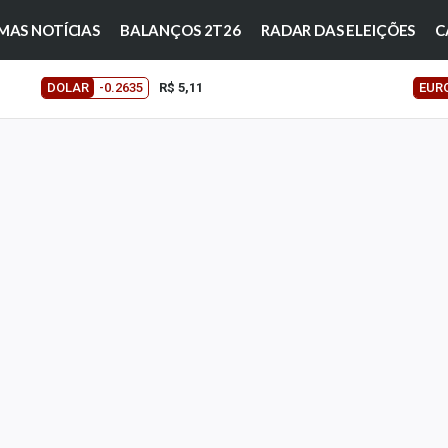
MAS NOTÍCIAS
BALANÇOS 2T26
RADAR DAS ELEIÇÕES
C
DOLAR
-0.2635
R$ 5,11
EUR