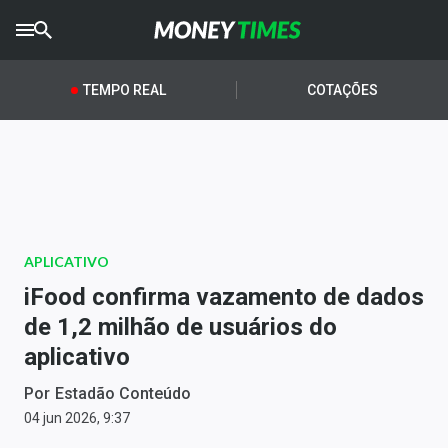
CRYPTO
TIMES
TEMPO REAL
COTAÇÕES
AGRO
TIMES
Ibovespa
Giro do Mercado
APLICATIVO
Newsletters
iFood confirma vazamento de dados
Money Trader
de 1,2 milhão de usuários do
aplicativo
Anuncie
Por
Estadão Conteúdo
Últimas Notícias
04 jun 2026, 9:37