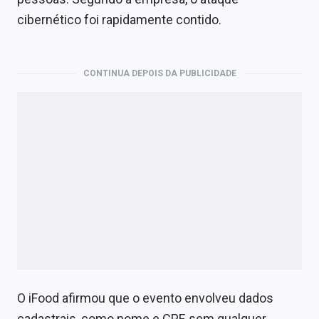
Economia
cibernético foi rapidamente contido.
Empresas
Brasil
CONTINUA DEPOIS DA PUBLICIDADE
Política
Colunas
Especiais
Internacional
Marketing
Tecnologia
O iFood afirmou que o evento envolveu dados
Conteúdo de Marca
cadastrais, como nome e CPF, sem qualquer