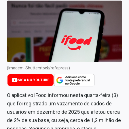
Newsletters
Cotações
Comprar ou vender?
Carteiras Recomendadas
Central de Dividendos
Central de Fundos Imobiliários
(Imagem: Shutterstock/rafapress)
Central dos IPOs
SIGA NO YOUTUBE
Renda Fixa
O aplicativo iFood informou nesta quarta-feira (3)
que foi registrado um vazamento de dados de
Finanças Pessoais
usuários em dezembro de 2025 que afetou cerca
Mercados
de 2% de sua base, ou seja, cerca de 1,2 milhão de
pessoas. Segundo a empresa, o ataque