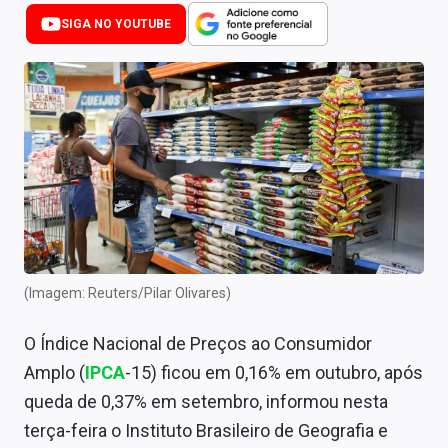
Newsletters
SIGA NO YOUTUBE
Cotações
Comprar ou vender?
Carteiras Recomendadas
Central de Dividendos
Central de Fundos Imobiliários
Central dos IPOs
(Imagem: Reuters/Pilar Olivares)
Renda Fixa
O Índice Nacional de Preços ao Consumidor
Finanças Pessoais
Amplo (
IPCA
-15) ficou em 0,16% em outubro, após
queda de 0,37% em setembro, informou nesta
Mercados
terça-feira o Instituto Brasileiro de Geografia e