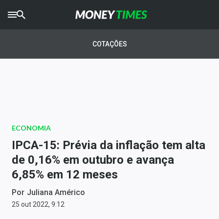
CRYPTO
TIMES
COTAÇÕES
AGRO
TIMES
Ibovespa
Giro do Mercado
ECONOMIA
Newsletters
IPCA-15: Prévia da inflação tem alta
Money Trader
de 0,16% em outubro e avança
6,85% em 12 meses
Anuncie
Por
Juliana Américo
Últimas Notícias
25 out 2022, 9:12