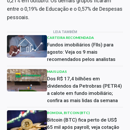
0,21% em outubro. Os demais grupos ficaram
entre o 0,19% de Educação e o 0,57% de Despesas
pessoais.
LEIA TAMBÉM
CARTEIRA RECOMENDADA
Fundos imobiliários (FIIs) para
agosto: Veja os 9 mais
recomendados pelos analistas
MAIS LIDAS
Dos R$ 17,4 bilhões em
dividendos da Petrobras (PETR4)
a calote em fundo imobiliário;
confira as mais lidas da semana
BOM DIA, BITCOIN (BTC)
Bitcoin (BTC) fica perto de US$
65 mil após payroll; veja cotação