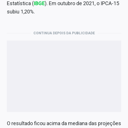
Economia
Estatística (
IBGE
). Em outubro de 2021, o IPCA-15
subiu 1,20%.
Empresas
Brasil
CONTINUA DEPOIS DA PUBLICIDADE
Política
Colunas
Especiais
Internacional
Marketing
Tecnologia
Conteúdo de Marca
O resultado ficou acima da mediana das projeções