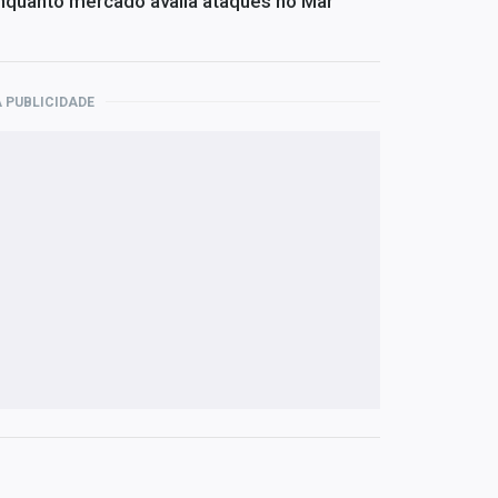
nquanto mercado avalia ataques no Mar
 PUBLICIDADE