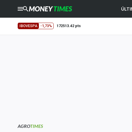
ÚLTI
CRYPTO
TIMES
IBOVESPA
-1,73%
172513.42 pts
AGRO
TIMES
Ibovespa
Giro do Mercado
Newsletters
Money Trader
Anuncie
Últimas Notícias
Newsletters
Cotações
AGRO
TIMES
Comprar ou vender?