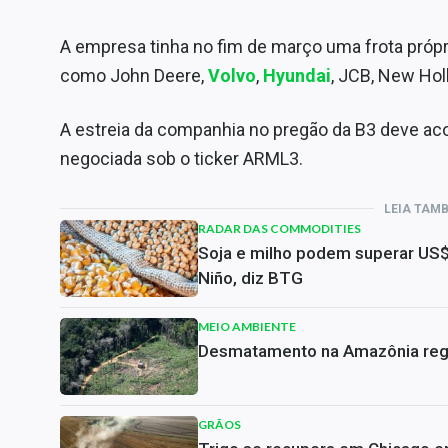
A empresa tinha no fim de março uma frota próp
como John Deere,
Volvo
,
Hyundai
, JCB, New Hol
A estreia da companhia no pregão da B3 deve acon
negociada sob o ticker ARML3.
LEIA TAM
RADAR DAS COMMODITIES
Soja e milho podem superar US$
Niño, diz BTG
MEIO AMBIENTE
Desmatamento na Amazônia regi
GRÃOS