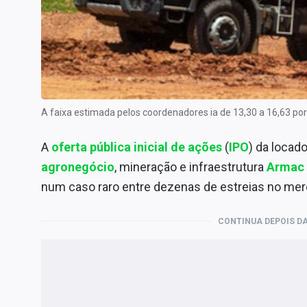
Internacional
Marketing
Tecnologia
Conteúdo de Marca
Sobre
A faixa estimada pelos coordenadores ia de 13,30 a 16,63 p
Expediente
A
oferta pública inicial de ações
(
IPO
) da locad
Contato
agronegócio
, mineração e infraestrutura
Armac
num caso raro entre dezenas de estreias no mer
CONTINUA DEPOIS DA