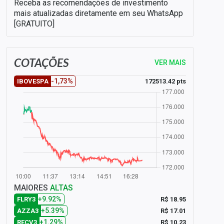
Receba as recomendações de investimento
mais atualizadas diretamente em seu WhatsApp
[GRATUITO]
COTAÇÕES
VER MAIS
-1,73%
172513.42 pts
IBOVESPA
MAIORES
ALTAS
+9.92%
R$ 18.95
FLRY3
+5.39%
R$ 17.01
AZZA3
+1.29%
R$ 10.23
RECV3