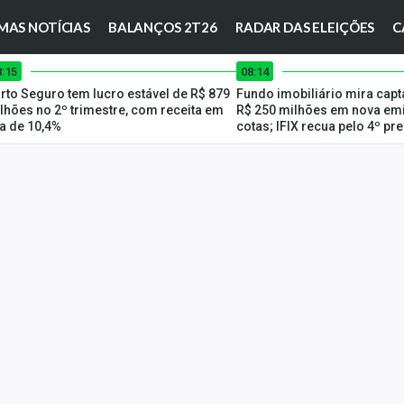
MAS NOTÍCIAS
BALANÇOS 2T26
RADAR DAS ELEIÇÕES
C
8:15
08:14
rto Seguro tem lucro estável de R$ 879
Fundo imobiliário mira capt
lhões no 2º trimestre, com receita em
R$ 250 milhões em nova em
ta de 10,4%
cotas; IFIX recua pelo 4º p