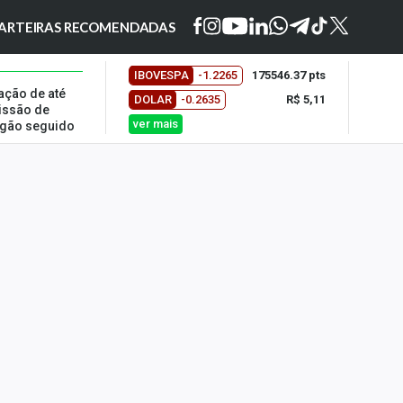
ARTEIRAS RECOMENDADAS
IBOVESPA
-1.2265
175546.37 pts
ação de até
DOLAR
-0.2635
R$ 5,11
issão de
ver mais
regão seguido