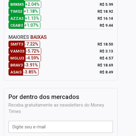
+2.04%
R$ 5.99
BRKM5
+1.18%
R$ 18.92
TIMS3
+1.13%
R$ 16.14
AZZA3
+1.07%
R$ 9.44
CEAB3
MAIORES
BAIXAS
-7.22%
R$ 18.50
SMFT3
-5.72%
R$ 3.13
VAMO3
-4.59%
R$ 4.57
MGLU3
-3.91%
R$ 18.69
BRAV3
-3.85%
R$ 8.49
ASAI3
Por dentro dos mercados
Receba gratuitamente as newsletters do Money
Times