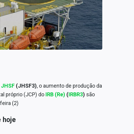
a
JHSF
(JHSF3)
, o aumento de produção da
al próprio (JCP) do
IRB (Re)
(
IRBR3
)
são
eira (2)
 hoje