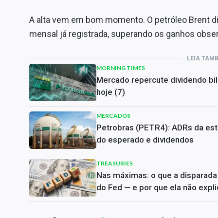
A alta vem em bom momento. O petróleo Brent di
mensal já registrada, superando os ganhos obser
LEIA TAM
MORNING TIMES
Mercado repercute dividendo bil
hoje (7)
MERCADOS
Petrobras (PETR4): ADRs da est
do esperado e dividendos
TREASURIES
Nas máximas: o que a disparada 
do Fed — e por que ela não expli