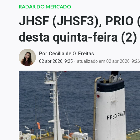
Carteiras Recomendadas
RADAR DO MERCADO
Central de Dividendos
JHSF (JHSF3), PRIO (
Central de Fundos
desta quinta-feira (2)
Imobiliários
Central dos IPOs
Renda Fixa
Por
Cecília de O. Freitas
-
02 abr 2026, 9:25
atualizado em 02 abr 2026, 9:26
Finanças Pessoais
Mercados
Economia
Empresas
Brasil
Política
Colunas
Especiais