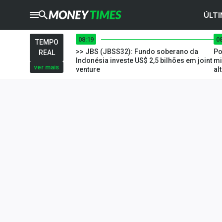
ÚLTI
08:19
0
CRYPTO
TIMES
TEMPO
>> JBS (JBSS32): Fundo soberano da
Po
REAL
AGRO
TIMES
Indonésia investe US$ 2,5 bilhões em joint
mi
ver mais
venture
al
Ibovespa
Giro do Mercado
Newsletters
Money Trader
Anuncie
Últimas Notícias
Newsletters
Cotações
Comprar ou vender?