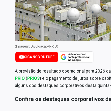
Internacional
Marketing
Tecnologia
Conteúdo de Marca
Sobre
Expediente
(Imagem: Divulgação/PRIO)
Contato
SIGA NO YOUTUBE
A previsão de resultado operacional para 2026 d
PRIO
(
PRIO3
) e o pagamento de juros sobre capit
alguns dos destaques corporativos desta quinta-f
Confira os destaques corporativos de