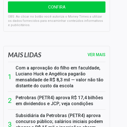
OBS: Ao clicar no botão você autoriza o Money Times a utilizar
os dados fornecidos para encaminhar conteúdos informativos
e publicitários.
SELIC em 14%: A repercussão da decisão sobre os JUROS
MAIS LIDAS
VER MAIS
Com a aprovação do filho em faculdade,
Luciano Huck e Angélica pagarão
mensalidade de R$ 8,3 mil — valor não tão
distante do custo da escola
Petrobras (PETR4) aprova R$ 17,4 bilhões
em dividendos e JCP; veja condições
Subsidiária da Petrobras (PETR4) aprova
concurso público; salários iniciais podem