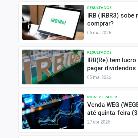
RESULTADOS
IRB (IRBR3) sobe 
comprar?
05 mai 2026
RESULTADOS
IRB(Re) tem lucro 
pagar dividendos
05 mai 2026
MONEY TRADER
Venda WEG (WEGE3
até quinta-feira (
27 abr 2026