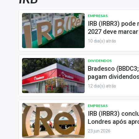
Carteiras Recomendadas
Central de Dividendos
EMPRESAS
IRB (IRBR3) pode 
Central de Fundos
2027 deve marcar 
Imobiliários
10 dia(s) atrás
Central dos IPOs
Renda Fixa
DIVIDENDOS
Finanças Pessoais
Bradesco (BBDC3;
Mercados
pagam dividendos
Economia
12 dia(s) atrás
Empresas
Brasil
EMPRESAS
Política
IRB (IRBR3) conclu
Londres após apr
Colunas
23 jun 2026
Especiais