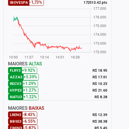
-1,73%
172513.42 pts
IBOVESPA
MAIORES
ALTAS
+9.92%
R$ 18.95
FLRY3
+5.39%
R$ 17.01
AZZA3
+1.29%
R$ 10.23
RECV3
+1.27%
R$ 21.60
HYPE3
+1.22%
R$ 8.28
NATU3
MAIORES
BAIXAS
-8.43%
R$ 12.39
LREN3
-6.55%
R$ 38.38
BBSE3
-5.87%
R$ 5.45
CMIN3