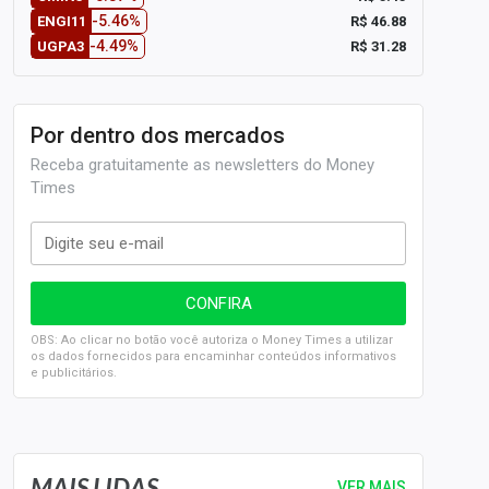
-5.46%
R$ 46.88
ENGI11
-4.49%
R$ 31.28
UGPA3
Por dentro dos mercados
Receba gratuitamente as newsletters do Money
Times
OBS: Ao clicar no botão você autoriza o Money Times a utilizar
os dados fornecidos para encaminhar conteúdos informativos
e publicitários.
SELIC em 14%: A repercussão da decisão sobre os JUROS
MAIS LIDAS
VER MAIS