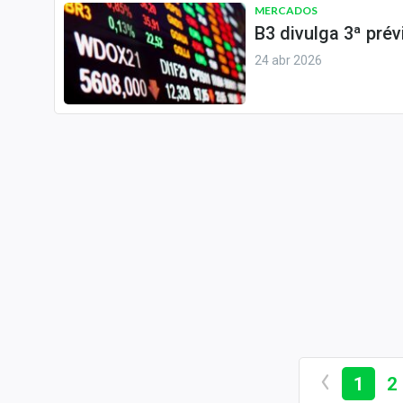
MERCADOS
B3 divulga 3ª prév
24 abr 2026
1
2