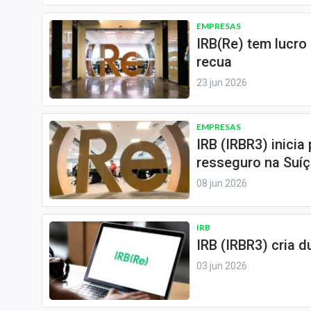
Internacional
EMPRESAS
Marketing
IRB(Re) tem lucro 
Tecnologia
recua
23 jun 2026
Conteúdo de Marca
Sobre
EMPRESAS
Expediente
IRB (IRBR3) inicia
Contato
resseguro na Suíç
08 jun 2026
IRB
IRB (IRBR3) cria 
03 jun 2026