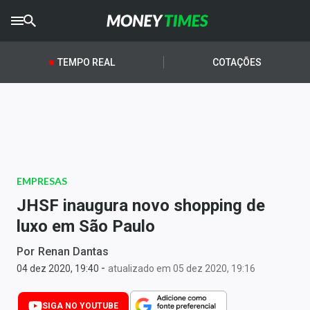
CRYPTO
TIMES
TEMPO REAL
COTAÇÕES
AGRO
TIMES
Ibovespa
Giro do Mercado
EMPRESAS
Newsletters
JHSF inaugura novo shopping de
Money Trader
luxo em São Paulo
Anuncie
Por
Renan Dantas
-
04 dez 2020, 19:40
atualizado em 05 dez 2020, 19:16
Últimas Notícias
SIGA NO YOUTUBE