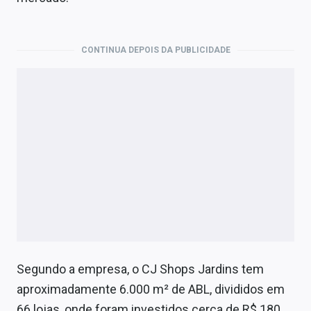
Economia
Empresas
CONTINUA DEPOIS DA PUBLICIDADE
Brasil
Política
Colunas
Especiais
Internacional
Marketing
Tecnologia
Segundo a empresa, o CJ Shops Jardins tem
aproximadamente 6.000 m² de ABL, divididos em
Conteúdo de Marca
66 lojas, onde foram investidos cerca de R$ 180