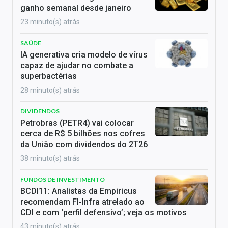
ganho semanal desde janeiro
23 minuto(s) atrás
SAÚDE
IA generativa cria modelo de vírus
capaz de ajudar no combate a
superbactérias
28 minuto(s) atrás
DIVIDENDOS
Petrobras (PETR4) vai colocar
cerca de R$ 5 bilhões nos cofres
da União com dividendos do 2T26
38 minuto(s) atrás
FUNDOS DE INVESTIMENTO
BCDI11: Analistas da Empiricus
recomendam FI-Infra atrelado ao
CDI e com ‘perfil defensivo’; veja os motivos
43 minuto(s) atrás