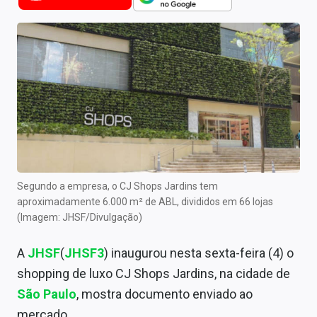
Newsletters
Cotações
Comprar ou vender?
Carteiras Recomendadas
Central de Dividendos
Central de Fundos Imobiliários
Segundo a empresa, o CJ Shops Jardins tem
Central dos IPOs
aproximadamente 6.000 m² de ABL, divididos em 66 lojas
(Imagem: JHSF/Divulgação)
Renda Fixa
A
JHSF
(
JHSF3
) inaugurou nesta sexta-feira (4) o
Finanças Pessoais
shopping de luxo CJ Shops Jardins, na cidade de
Mercados
São Paulo
, mostra documento enviado ao
mercado.