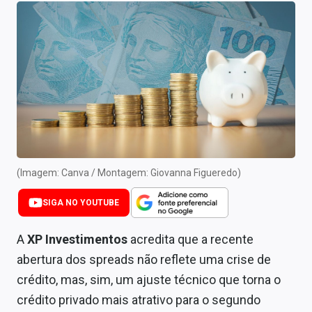
Newsletters
Cotações
Comprar ou vender?
Carteiras Recomendadas
Central de Dividendos
Central de Fundos Imobiliários
(Imagem: Canva / Montagem: Giovanna Figueredo)
Central dos IPOs
SIGA NO YOUTUBE
Renda Fixa
A
XP Investimentos
acredita que a recente
Finanças Pessoais
abertura dos spreads não reflete uma crise de
crédito, mas, sim, um ajuste técnico que torna o
Mercados
crédito privado mais atrativo para o segundo