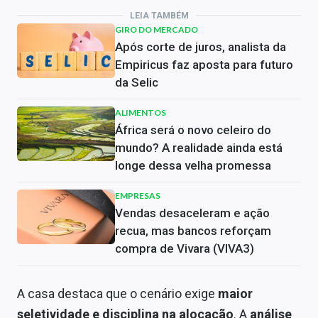
LEIA TAMBÉM
GIRO DO MERCADO
Após corte de juros, analista da
Empiricus faz aposta para futuro
da Selic
ALIMENTOS
África será o novo celeiro do
mundo? A realidade ainda está
longe dessa velha promessa
EMPRESAS
Vendas desaceleram e ação
recua, mas bancos reforçam
compra de Vivara (VIVA3)
A casa destaca que o cenário exige
maior
seletividade e disciplina na alocação
. A
análise