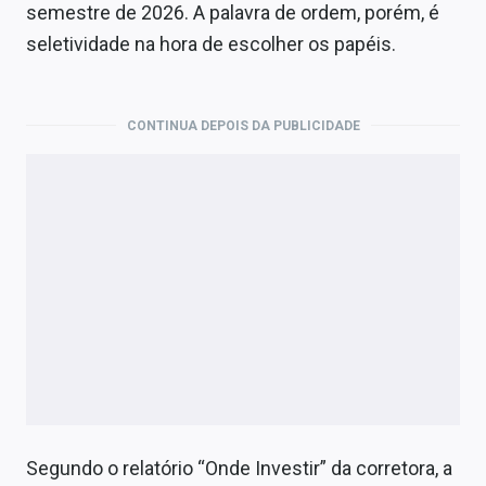
Economia
semestre de 2026. A palavra de ordem, porém, é
seletividade na hora de escolher os papéis.
Empresas
Brasil
CONTINUA DEPOIS DA PUBLICIDADE
Política
Colunas
Especiais
Internacional
Marketing
Tecnologia
Conteúdo de Marca
Segundo o relatório “Onde Investir” da corretora, a