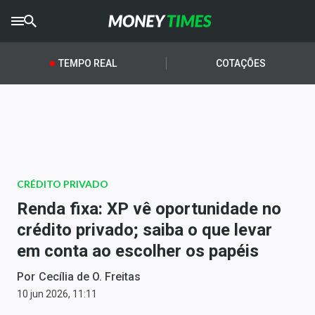
CRYPTO
TIMES
TEMPO REAL
COTAÇÕES
AGRO
TIMES
Ibovespa
Giro do Mercado
CRÉDITO PRIVADO
Newsletters
Renda fixa: XP vê oportunidade no
Money Trader
crédito privado; saiba o que levar
em conta ao escolher os papéis
Anuncie
Por
Cecília de O. Freitas
Últimas Notícias
10 jun 2026, 11:11