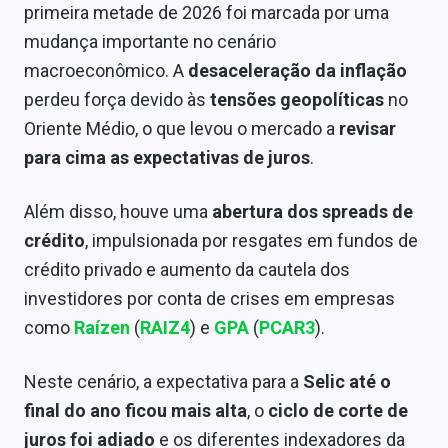
primeira metade de 2026 foi marcada por uma
Sobre
mudança importante no cenário
Expediente
macroeconômico. A
desaceleração da inflação
perdeu força devido às
tensões geopolíticas
no
Contato
Oriente Médio, o que levou o mercado a
revisar
para cima as expectativas de juros
.
Além disso, houve uma
abertura dos spreads de
crédito
, impulsionada por resgates em fundos de
crédito privado e aumento da cautela dos
investidores por conta de crises em empresas
como
Raízen
(
RAIZ4
) e
GPA
(
PCAR3
).
Neste cenário, a expectativa para a
Selic até o
final do ano ficou mais alta
, o
ciclo de corte de
juros foi adiado
e os diferentes indexadores da