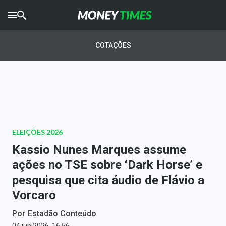
CRYPTO
TIMES
COTAÇÕES
AGRO
TIMES
Ibovespa
Giro do Mercado
ELEIÇÕES 2026
Newsletters
Kassio Nunes Marques assume
Money Trader
ações no TSE sobre ‘Dark Horse’ e
pesquisa que cita áudio de Flávio a
Anuncie
Vorcaro
Últimas Notícias
Por
Estadão Conteúdo