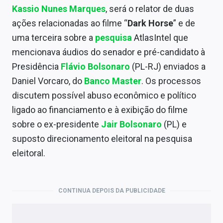
Economia
Kassio Nunes Marques
, será o relator de duas
ações relacionadas ao filme “
Dark Horse
” e de
Empresas
uma terceira sobre a
pesquisa
AtlasIntel que
Brasil
mencionava áudios do senador e pré-candidato à
Presidência
Flávio Bolsonaro
(PL-RJ) enviados a
Política
Daniel Vorcaro, do
Banco Master
. Os processos
Colunas
discutem possível abuso econômico e político
ligado ao financiamento e à exibição do filme
Especiais
sobre o ex-presidente
Jair Bolsonaro
(PL) e
Internacional
suposto direcionamento eleitoral na pesquisa
eleitoral.
Marketing
Tecnologia
CONTINUA DEPOIS DA PUBLICIDADE
Conteúdo de Marca