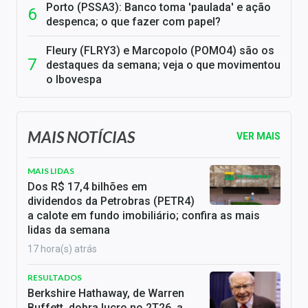
Porto (PSSA3): Banco toma 'paulada' e ação
despenca; o que fazer com papel?
Fleury (FLRY3) e Marcopolo (POMO4) são os
destaques da semana; veja o que movimentou
o Ibovespa
MAIS NOTÍCIAS
VER MAIS
MAIS LIDAS
Dos R$ 17,4 bilhões em
dividendos da Petrobras (PETR4)
a calote em fundo imobiliário; confira as mais
lidas da semana
17 hora(s) atrás
RESULTADOS
Berkshire Hathaway, de Warren
Buffett, dobra lucro no 2T26, a