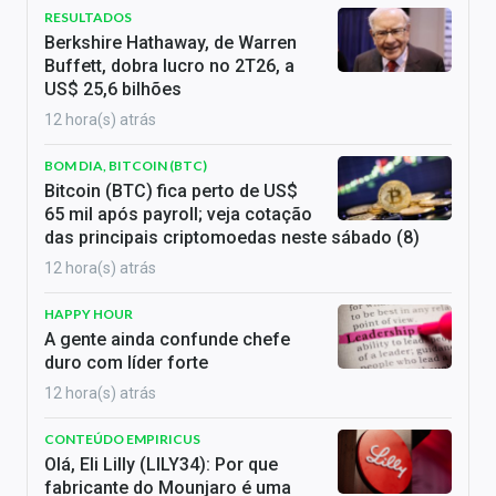
RESULTADOS
Berkshire Hathaway, de Warren
Buffett, dobra lucro no 2T26, a
US$ 25,6 bilhões
12 hora(s) atrás
BOM DIA, BITCOIN (BTC)
Bitcoin (BTC) fica perto de US$
65 mil após payroll; veja cotação
das principais criptomoedas neste sábado (8)
12 hora(s) atrás
HAPPY HOUR
A gente ainda confunde chefe
duro com líder forte
12 hora(s) atrás
CONTEÚDO EMPIRICUS
Olá, Eli Lilly (LILY34): Por que
fabricante do Mounjaro é uma