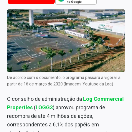
Newsletters
Cotações
Comprar ou vender?
Carteiras Recomendadas
Central de Dividendos
Central de Fundos Imobiliários
De acordo com o documento, o programa passará a vigorar a
Central dos IPOs
partir de 16 de março de 2020 (Imagem: Youtube da Log)
Renda Fixa
O conselho de administração da
Log Commercial
Properties
(
LOGG3
) aprovou programa de
Finanças Pessoais
recompra de até 4 milhões de ações,
Mercados
correspondentes a 6,1% dos papéis em