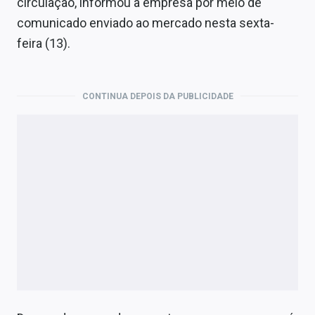
circulação, informou a empresa por meio de
Economia
comunicado enviado ao mercado nesta sexta-
Empresas
feira (13).
Brasil
Política
CONTINUA DEPOIS DA PUBLICIDADE
Colunas
Especiais
Internacional
Marketing
Tecnologia
Conteúdo de Marca