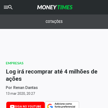
CRYPTO
TIMES
COTAÇÕES
AGRO
TIMES
Ibovespa
Giro do Mercado
EMPRESAS
Newsletters
Log irá recomprar até 4 milhões de
Money Trader
ações
Anuncie
Por
Renan Dantas
13 mar 2020, 20:27
Últimas Notícias
SIGA NO YOUTUBE