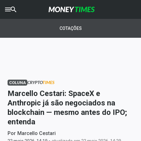
CRYPTO
TIMES
COTAÇÕES
AGRO
TIMES
Ibovespa
Giro do Mercado
CRYPTO
TIMES
COLUNA
Newsletters
Marcello Cestari: SpaceX e
Money Trader
Anthropic já são negociados na
blockchain — mesmo antes do IPO;
Anuncie
entenda
Últimas Notícias
Por
Marcello Cestari
-