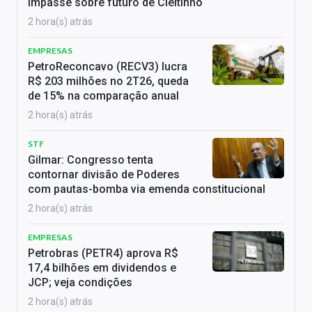
impasse sobre futuro de Cleitinho
2 hora(s) atrás
EMPRESAS
PetroReconcavo (RECV3) lucra
R$ 203 milhões no 2T26, queda
de 15% na comparação anual
2 hora(s) atrás
STF
Gilmar: Congresso tenta
contornar divisão de Poderes
com pautas-bomba via emenda constitucional
2 hora(s) atrás
EMPRESAS
Petrobras (PETR4) aprova R$
17,4 bilhões em dividendos e
JCP; veja condições
2 hora(s) atrás