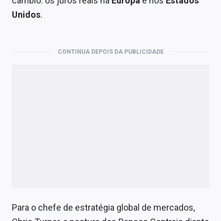
câmbio: os juros reais na
Europa
e nos
Estados
Economia
Unidos
.
Empresas
Brasil
CONTINUA DEPOIS DA PUBLICIDADE
Política
Colunas
Especiais
Internacional
Marketing
Tecnologia
Conteúdo de Marca
Para o chefe de estratégia global de mercados,