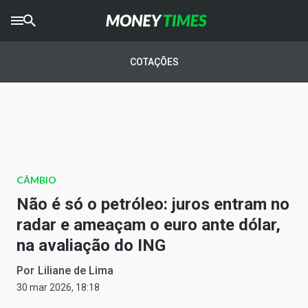
CRYPTO
TIMES
COTAÇÕES
AGRO
TIMES
Ibovespa
Giro do Mercado
CÂMBIO
Newsletters
Não é só o petróleo: juros entram no
Money Trader
radar e ameaçam o euro ante dólar,
na avaliação do ING
Anuncie
Por
Liliane de Lima
Últimas Notícias
30 mar 2026, 18:18