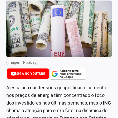
Newsletters
Cotações
Comprar ou vender?
Carteiras Recomendadas
Central de Dividendos
Central de Fundos Imobiliários
(Imagem: Pixabay)
Central dos IPOs
SIGA NO YOUTUBE
Renda Fixa
A escalada nas tensões geopolíticas e aumento
nos preços de energia têm concentrado o foco
Finanças Pessoais
dos investidores nas últimas semanas, mas o
ING
Mercados
chama a atenção para outro fator na dinâmica do