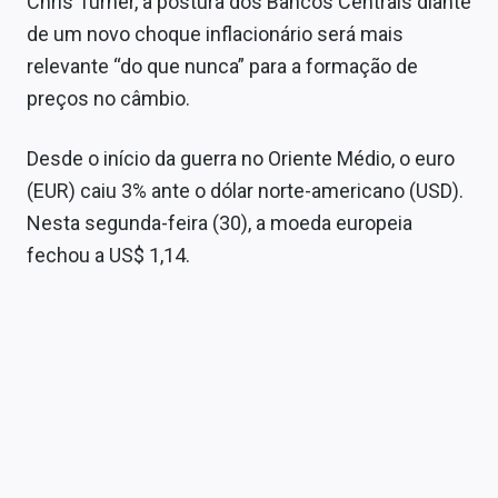
Chris Turner, a postura dos Bancos Centrais diante
Sobre
de um novo choque inflacionário será mais
relevante “do que nunca” para a formação de
Expediente
preços no câmbio.
Contato
Desde o início da guerra no Oriente Médio, o euro
(EUR) caiu 3% ante o dólar norte-americano (USD).
Nesta segunda-feira (30), a moeda europeia
fechou a US$ 1,14.