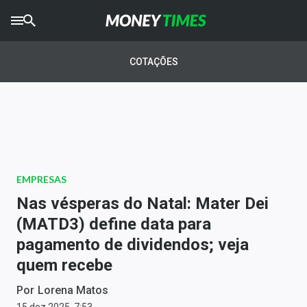
CRYPTO
TIMES
COTAÇÕES
AGRO
TIMES
Ibovespa
Giro do Mercado
EMPRESAS
Newsletters
Nas vésperas do Natal: Mater Dei
Money Trader
(MATD3) define data para
pagamento de dividendos; veja
Anuncie
quem recebe
Últimas Notícias
Por
Lorena Matos