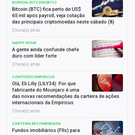
BOM DIA, BITCOIN (BTC)
Bitcoin (BTC) fica perto de US$
65 mil após payroll; veja cotação
das principais criptomoedas neste sábado (8)
2 hora(s) atrás
HAPPY HOUR
A gente ainda confunde chefe
duro com líder forte
2 hora(s) atrás
CONTEÚDO EMPIRICUS
Olá, Eli Lilly (LILY34): Por que
fabricante do Mounjaro é uma
das novas recomendações da carteira de ações
internacionais da Empiricus
2 hora(s) atrás
CARTEIRA RECOMENDADA
Fundos imobiliários (FIIs) para