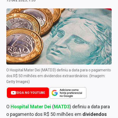
15 dez 2025, 7:53
Newsletters
Cotações
Comprar ou vender?
Carteiras Recomendadas
Central de Dividendos
Central de Fundos Imobiliários
O Hospital Mater Dei (MATD3) definiu a data para o pagamento
Central dos IPOs
dos R$ 50 milhões em dividendos extraordinários. (Imagem:
Getty Images)
Renda Fixa
SIGA NO YOUTUBE
Finanças Pessoais
O
Hospital Mater Dei
(
MATD3
) definiu a data para
Mercados
o pagamento dos R$ 50 milhões em
dividendos