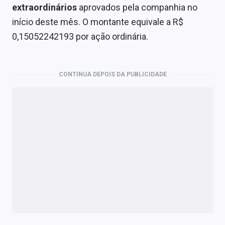
Economia
extraordinários
aprovados pela companhia no
início deste mês. O montante equivale a R$
Empresas
0,15052242193 por ação ordinária.
Brasil
Política
CONTINUA DEPOIS DA PUBLICIDADE
Colunas
Especiais
Internacional
Marketing
Tecnologia
Conteúdo de Marca