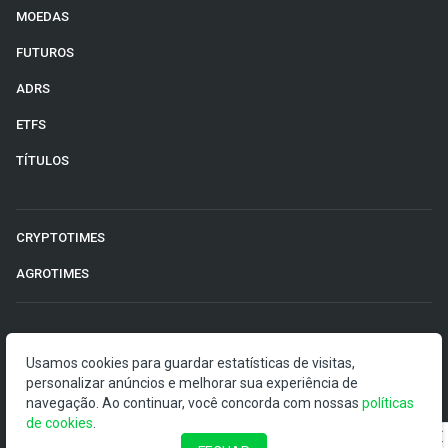
MOEDAS
FUTUROS
ADRS
ETFS
TÍTULOS
CRYPTOTIMES
AGROTIMES
©2026 Money Times.
Usamos cookies para guardar estatísticas de visitas,
personalizar anúncios e melhorar sua experiência de
O Money Times publica matérias de cunho jornalístico, que
navegação. Ao continuar, você concorda com nossas
políticas
visam a democratização da informação. Nossas
de cookies
.
publicações devem ser compreendidas como boletins
anunciadores e divulgadores, e não como uma