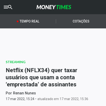
CRYPTO
TIMES
TEMPO REAL
COTAÇÕES
AGRO
TIMES
Ibovespa
Giro do Mercado
STREAMING
Newsletters
Netflix (NFLX34) quer taxar
Money Trader
usuários que usam a conta
‘emprestada’ de assinantes
Anuncie
Por
Renan Nunes
-
Últimas Notícias
17 mar 2022, 15:24
atualizado em 17 mar 2022, 15:36