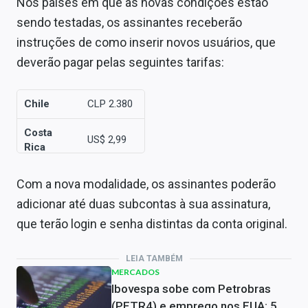
Nos países em que as novas condições estão
sendo testadas, os assinantes receberão
instruções de como inserir novos usuários, que
deverão pagar pelas seguintes tarifas:
Chile
CLP 2.380
Costa
US$ 2,99
Rica
Peru
PEN 7,9
Com a nova modalidade, os assinantes poderão
adicionar até duas subcontas à sua assinatura,
que terão login e senha distintas da conta original.
LEIA TAMBÉM
MERCADOS
Ibovespa sobe com Petrobras
(PETR4) e emprego nos EUA; 5