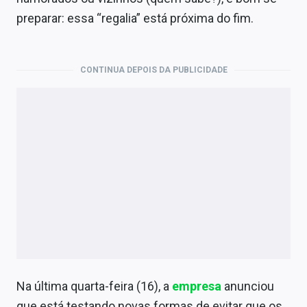
Economia
preparar: essa “regalia” está próxima do fim.
Empresas
Brasil
CONTINUA DEPOIS DA PUBLICIDADE
Política
Colunas
Especiais
Internacional
Marketing
Tecnologia
Na última quarta-feira (16), a
empresa
anunciou
Conteúdo de Marca
que está testando novas formas de evitar que os