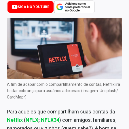
Newsletters
SIGA NO YOUTUBE
Cotações
Comprar ou vender?
Carteiras Recomendadas
Central de Dividendos
Central de Fundos Imobiliários
Central dos IPOs
A fim de acabar com o compartilhamento de contas, Netflix irá
testar cobrança para usuários adicionais (Imagem: Unsplash/
Renda Fixa
CardMapr)
Finanças Pessoais
Para aqueles que compartilham suas contas da
Mercados
Netflix
(
NFLX
;
NFLX34
) com amigos, familiares,
namorados ou vizinhos (quem sabe?), é bom se