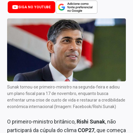
Newsletters
SIGA NO YOUTUBE
Cotações
Comprar ou vender?
Carteiras Recomendadas
Central de Dividendos
Central de Fundos Imobiliários
Central dos IPOs
Sunak tornou-se primeiro-ministro na segunda-feira e adiou
um plano fiscal para 17 de novembro, enquanto busca
Renda Fixa
enfrentar uma crise de custo de vida e restaurar a credibilidade
econômica internacional (Imagem: Facebook/Rishi Sunak)
Finanças Pessoais
O primeiro-ministro britânico,
Rishi Sunak
, não
Mercados
participará da cúpula do clima
COP27
, que começa