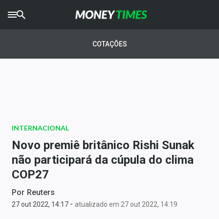
CRYPTO
TIMES
COTAÇÕES
AGRO
TIMES
Ibovespa
Giro do Mercado
INTERNACIONAL
Newsletters
Novo premiê britânico Rishi Sunak
Money Trader
não participará da cúpula do clima
COP27
Anuncie
Por
Reuters
-
Últimas Notícias
27 out 2022, 14:17
atualizado em 27 out 2022, 14:19