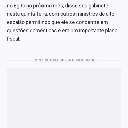
Economia
no Egito no próximo mês, disse seu gabinete
nesta quinta-feira, com outros ministros de alto
Empresas
escalão permitindo que ele se concentre em
Brasil
questões domésticas e em um importante plano
fiscal.
Política
Colunas
CONTINUA DEPOIS DA PUBLICIDADE
Especiais
Internacional
Marketing
Tecnologia
Conteúdo de Marca