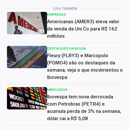
LEIA TAMBÉM
EMPRESAS
Americanas (AMER3) eleva valor
da venda da Uni.Co para R$ 162
milhões
DESTAQUES DA BOLSA
Fleury (FLRY3) e Marcopolo
(POMO4) são os destaques da
semana; veja o que movimentou o
Ibovespa
MERCADOS
Ibovespa tem nova derrocada
com Petrobras (PETR4) e
acumula perda de 3% na semana;
dólar cai a R$ 5,08