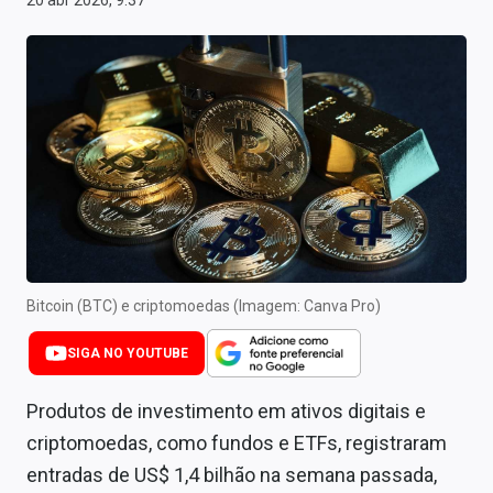
20 abr 2026, 9:37
Newsletters
Cotações
Comprar ou vender?
Carteiras Recomendadas
Central de Dividendos
Central de Fundos Imobiliários
Central dos IPOs
Bitcoin (BTC) e criptomoedas (Imagem: Canva Pro)
Renda Fixa
SIGA NO YOUTUBE
Finanças Pessoais
Produtos de investimento em ativos digitais e
criptomoedas, como fundos e ETFs, registraram
Mercados
entradas de US$ 1,4 bilhão na semana passada,