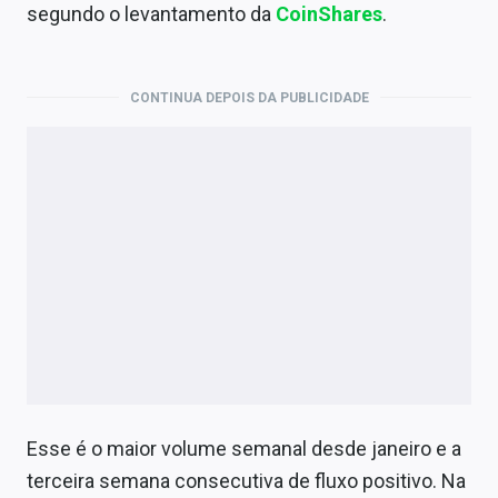
Economia
segundo o levantamento da
CoinShares
.
Empresas
CONTINUA DEPOIS DA PUBLICIDADE
Brasil
Política
Colunas
Especiais
Internacional
Marketing
Tecnologia
Esse é o maior volume semanal desde janeiro e a
Conteúdo de Marca
terceira semana consecutiva de fluxo positivo. Na