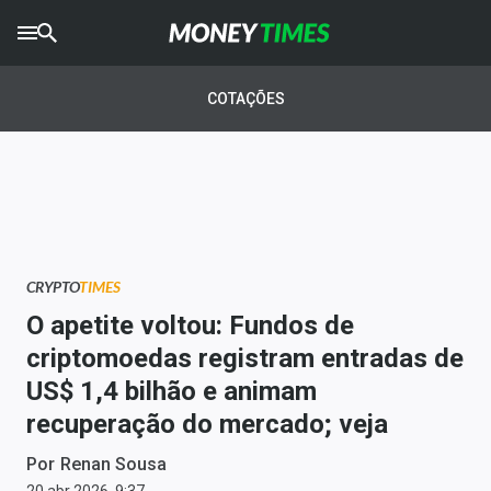
CRYPTO
TIMES
COTAÇÕES
AGRO
TIMES
Ibovespa
Giro do Mercado
CRYPTO
TIMES
Newsletters
O apetite voltou: Fundos de
Money Trader
criptomoedas registram entradas de
US$ 1,4 bilhão e animam
Anuncie
recuperação do mercado; veja
Últimas Notícias
Por
Renan Sousa