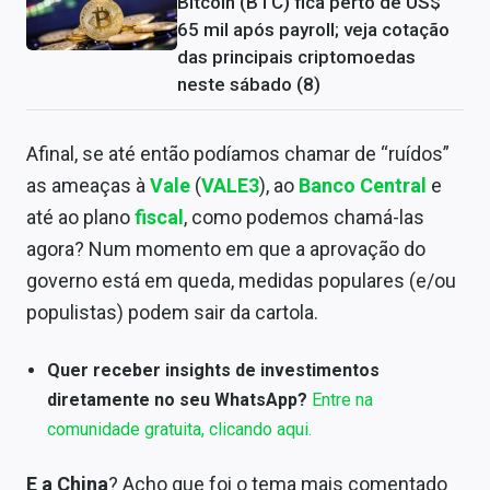
Bitcoin (BTC) fica perto de US$
65 mil após payroll; veja cotação
das principais criptomoedas
neste sábado (8)
Afinal, se até então podíamos chamar de “ruídos”
as ameaças à
Vale
(
VALE3
), ao
Banco Central
e
até ao plano
fiscal
, como podemos chamá-las
agora? Num momento em que a aprovação do
governo está em queda, medidas populares (e/ou
populistas) podem sair da cartola.
Quer receber insights de investimentos
diretamente no seu WhatsApp?
Entre na
comunidade gratuita, clicando aqui.
E a China
? Acho que foi o tema mais comentado