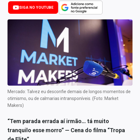
Newsletters
SIGA NO YOUTUBE
Cotações
Comprar ou vender?
Carteiras Recomendadas
Central de Dividendos
Central de Fundos Imobiliários
Central dos IPOs
Mercado: Talvez eu desconfie demais de longos momentos de
otimismo, ou de calmarias intransponíveis. (Foto: Market
Renda Fixa
Makers)
Finanças Pessoais
“Tem parada errada aí irmão… tá muito
Mercados
tranquilo esse morro” — Cena do filma “Tropa
de Elite”