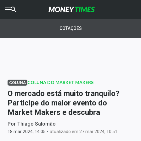
CRYPTO
TIMES
COTAÇÕES
AGRO
TIMES
Ibovespa
Giro do Mercado
COLUNA DO MARKET MAKERS
COLUNA
Newsletters
O mercado está muito tranquilo?
Money Trader
Participe do maior evento do
Market Makers e descubra
Anuncie
Por
Thiago Salomão
-
Últimas Notícias
18 mar 2024, 14:05
atualizado em 27 mar 2024, 10:51