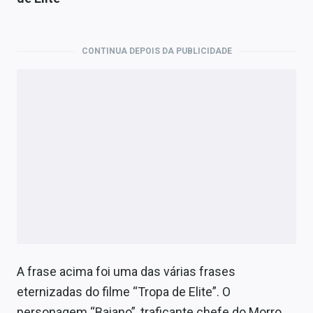
Economia
Empresas
CONTINUA DEPOIS DA PUBLICIDADE
Brasil
Política
Colunas
Especiais
Internacional
Marketing
Tecnologia
A frase acima foi uma das várias frases
eternizadas do filme “Tropa de Elite”. O
Conteúdo de Marca
personagem “Baiano”, traficante chefe do Morro