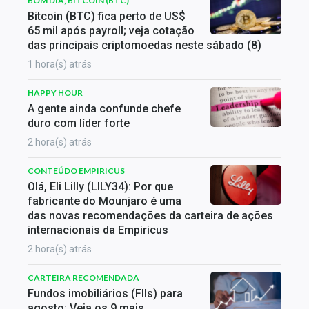
BOM DIA, BITCOIN (BTC)
Bitcoin (BTC) fica perto de US$
65 mil após payroll; veja cotação
das principais criptomoedas neste sábado (8)
1 hora(s) atrás
HAPPY HOUR
A gente ainda confunde chefe
duro com líder forte
2 hora(s) atrás
CONTEÚDO EMPIRICUS
Olá, Eli Lilly (LILY34): Por que
fabricante do Mounjaro é uma
das novas recomendações da carteira de ações
internacionais da Empiricus
2 hora(s) atrás
CARTEIRA RECOMENDADA
Fundos imobiliários (FIIs) para
agosto: Veja os 9 mais