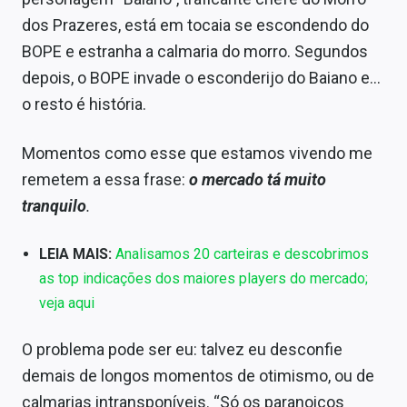
Sobre
dos Prazeres, está em tocaia se escondendo do
BOPE e estranha a calmaria do morro. Segundos
Expediente
depois, o BOPE invade o esconderijo do Baiano e…
Contato
o resto é história.
Momentos como esse que estamos vivendo me
remetem a essa frase:
o mercado tá muito
tranquilo
.
LEIA MAIS:
Analisamos 20 carteiras e descobrimos
as top indicações dos maiores players do mercado;
veja aqui
O problema pode ser eu: talvez eu desconfie
demais de longos momentos de otimismo, ou de
calmarias intransponíveis. “Só os paranoicos