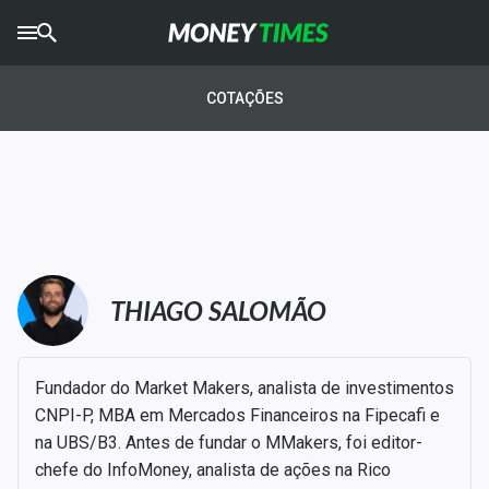
CRYPTO
TIMES
COTAÇÕES
AGRO
TIMES
Ibovespa
Giro do Mercado
Newsletters
THIAGO SALOMÃO
Money Trader
Fundador do Market Makers, analista de investimentos
Anuncie
CNPI-P, MBA em Mercados Financeiros na Fipecafi e
na UBS/B3. Antes de fundar o MMakers, foi editor-
Últimas Notícias
chefe do InfoMoney, analista de ações na Rico