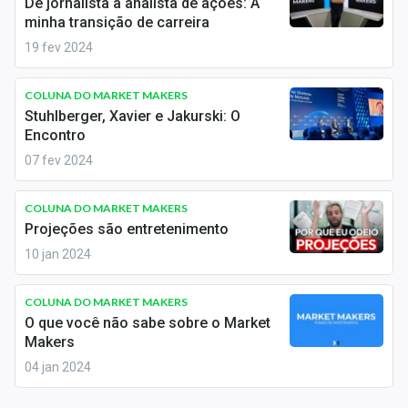
De jornalista a analista de ações: A
Sobre
minha transição de carreira
19 fev 2024
Expediente
Contato
COLUNA DO MARKET MAKERS
Stuhlberger, Xavier e Jakurski: O
Encontro
07 fev 2024
COLUNA DO MARKET MAKERS
Projeções são entretenimento
10 jan 2024
COLUNA DO MARKET MAKERS
O que você não sabe sobre o Market
Makers
04 jan 2024