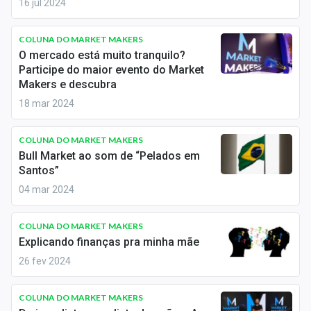
16 jul 2024
Economia
Empresas
COLUNA DO MARKET MAKERS
O mercado está muito tranquilo?
Brasil
Participe do maior evento do Market
Makers e descubra
Política
18 mar 2024
Colunas
COLUNA DO MARKET MAKERS
Bull Market ao som de “Pelados em
Especiais
Santos”
Internacional
04 mar 2024
Marketing
COLUNA DO MARKET MAKERS
Explicando finanças pra minha mãe
Tecnologia
26 fev 2024
Conteúdo de Marca
COLUNA DO MARKET MAKERS