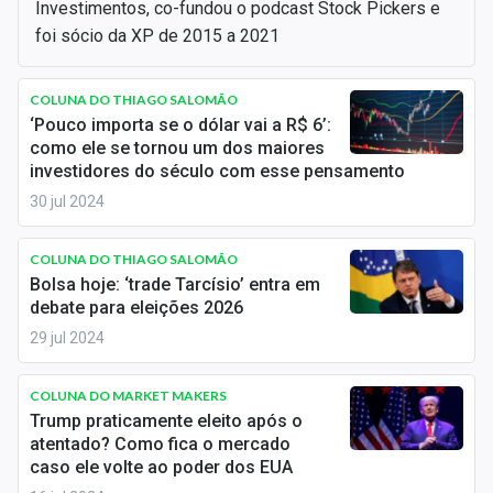
Investimentos, co-fundou o podcast Stock Pickers e
Newsletters
foi sócio da XP de 2015 a 2021
Cotações
COLUNA DO THIAGO SALOMÃO
Comprar ou vender?
‘Pouco importa se o dólar vai a R$ 6’:
como ele se tornou um dos maiores
Carteiras Recomendadas
investidores do século com esse pensamento
30 jul 2024
Central de Dividendos
Central de Fundos Imobiliários
COLUNA DO THIAGO SALOMÃO
Bolsa hoje: ‘trade Tarcísio’ entra em
Central dos IPOs
debate para eleições 2026
29 jul 2024
Renda Fixa
COLUNA DO MARKET MAKERS
Finanças Pessoais
Trump praticamente eleito após o
atentado? Como fica o mercado
Mercados
caso ele volte ao poder dos EUA