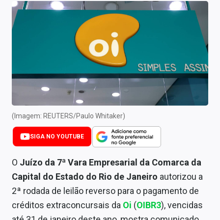
Newsletters
Cotações
Comprar ou vender?
Carteiras Recomendadas
Central de Dividendos
Central de Fundos Imobiliários
(Imagem: REUTERS/Paulo Whitaker)
Central dos IPOs
SIGA NO YOUTUBE
Renda Fixa
O
Juízo da 7ª Vara Empresarial da Comarca da
Capital do Estado do Rio de Janeiro
autorizou a
Finanças Pessoais
2ª rodada de leilão reverso para o pagamento de
Mercados
créditos extraconcursais da
Oi
(
OIBR3
), vencidas
até 31 de janeiro deste ano, mostra comunicado