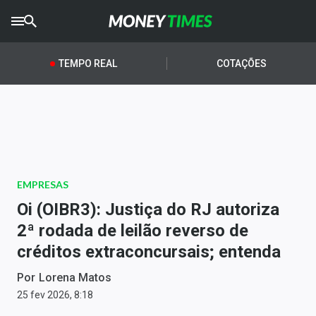
CRYPTO
TIMES
TEMPO REAL
COTAÇÕES
AGRO
TIMES
Ibovespa
Giro do Mercado
EMPRESAS
Newsletters
Oi (OIBR3): Justiça do RJ autoriza
Money Trader
2ª rodada de leilão reverso de
créditos extraconcursais; entenda
Anuncie
Por
Lorena Matos
Últimas Notícias
25 fev 2026, 8:18