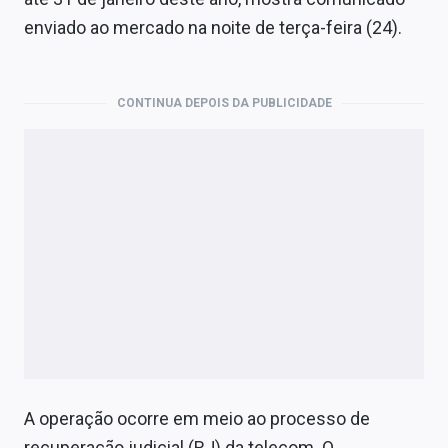
Economia
enviado ao mercado na noite de terça-feira (24).
Empresas
Brasil
CONTINUA DEPOIS DA PUBLICIDADE
Política
Colunas
Especiais
Internacional
Marketing
Tecnologia
A operação ocorre em meio ao processo de
Conteúdo de Marca
recuperação judicial (RJ) da telecom. O