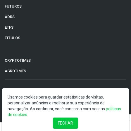
FUTUROS
ADRS
ETFS
TÍTULOS
CRYPTOTIMES
AGROTIMES
©2026 Money Times.
Usamos cookies para guardar estatísticas de visitas,
personalizar anúncios e melhorar sua experiência de
O Money Times publica matérias de cunho jornalístico, que
navegação. Ao continuar, você concorda com nossas
políticas
visam a democratização da informação. Nossas
de cookies
.
publicações devem ser compreendidas como boletins
anunciadores e divulgadores, e não como uma
FECHAR
recomendação de investimento.