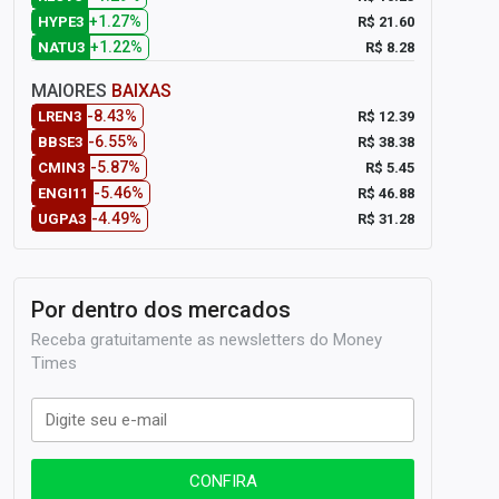
+1.27%
R$ 21.60
HYPE3
+1.22%
R$ 8.28
NATU3
MAIORES
BAIXAS
-8.43%
R$ 12.39
LREN3
-6.55%
R$ 38.38
BBSE3
-5.87%
R$ 5.45
CMIN3
-5.46%
R$ 46.88
ENGI11
-4.49%
R$ 31.28
UGPA3
Por dentro dos mercados
Receba gratuitamente as newsletters do Money
Times