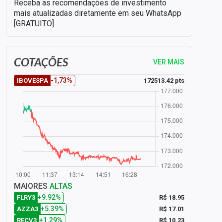
Receba as recomendações de investimento
mais atualizadas diretamente em seu WhatsApp
[GRATUITO]
COTAÇÕES
VER MAIS
-1,73%
172513.42 pts
IBOVESPA
MAIORES
ALTAS
+9.92%
R$ 18.95
FLRY3
+5.39%
R$ 17.01
AZZA3
+1.29%
R$ 10.23
RECV3