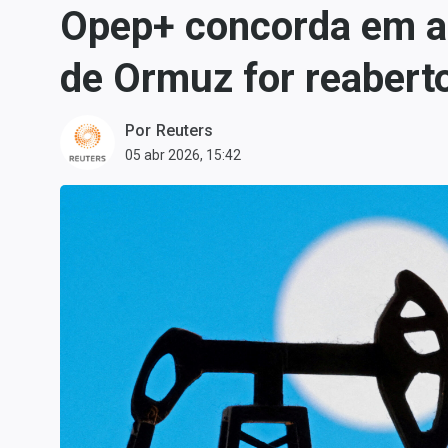
Opep+ concorda em au
Carteiras Recomendadas
Central de Dividendos
de Ormuz for reabert
Central de Fundos
Imobiliários
Por
Reuters
Central dos IPOs
05 abr 2026, 15:42
Renda Fixa
Finanças Pessoais
Mercados
Economia
Empresas
Brasil
Política
Colunas
Especiais