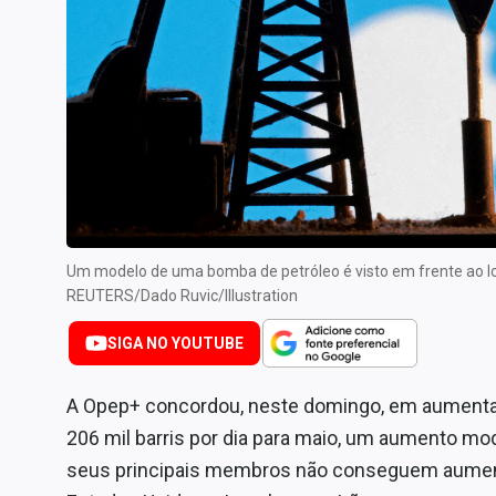
Internacional
Marketing
Tecnologia
Conteúdo de Marca
Sobre
Expediente
Contato
Um modelo de uma bomba de petróleo é visto em frente ao l
REUTERS/Dado Ruvic/Illustration
SIGA NO YOUTUBE
A Opep+ concordou, neste domingo, em aumenta
206 mil barris por dia para maio, um aumento mod
seus principais membros não conseguem aumenta