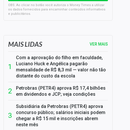
OBS: Ao clicar no botão você autoriza o Money Times a utilizar
os dados fornecidos para encaminhar conteúdos informativos
e publicitários.
SELIC em 14%: A repercussão da decisão sobre os JUROS
MAIS LIDAS
VER MAIS
Com a aprovação do filho em faculdade,
Luciano Huck e Angélica pagarão
mensalidade de R$ 8,3 mil — valor não tão
distante do custo da escola
Petrobras (PETR4) aprova R$ 17,4 bilhões
em dividendos e JCP; veja condições
Subsidiária da Petrobras (PETR4) aprova
concurso público; salários iniciais podem
chegar a R$ 15 mil e inscrições abrem
neste mês