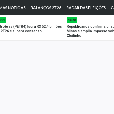
MAS NOTÍCIAS
BALANÇOS 2T26
RADAR DAS ELEIÇÕES
C
9:51
19:40
trobras (PETR4) lucra R$ 52,4 bilhões
Republicanos confirma chap
 2T26 e supera consenso
Minas e amplia impasse sob
Cleitinho