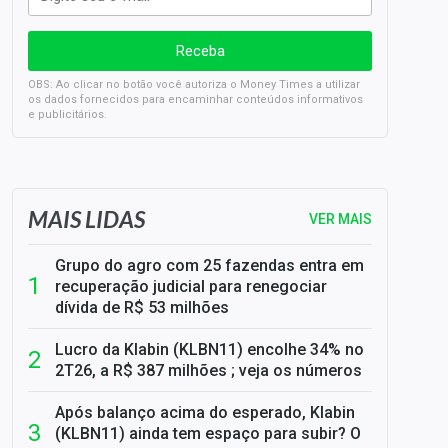
OBS: Ao clicar no botão você autoriza o Money Times a utilizar
os dados fornecidos para encaminhar conteúdos informativos
e publicitários.
SELIC em 14%: A repercussão da decisão sobre os JUROS
MAIS LIDAS
VER MAIS
Grupo do agro com 25 fazendas entra em
recuperação judicial para renegociar
dívida de R$ 53 milhões
Lucro da Klabin (KLBN11) encolhe 34% no
2T26, a R$ 387 milhões ; veja os números
Após balanço acima do esperado, Klabin
(KLBN11) ainda tem espaço para subir? O