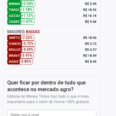
+2.04%
R$ 5.99
BRKM5
+1.18%
R$ 18.92
TIMS3
+1.13%
R$ 16.14
AZZA3
+1.07%
R$ 9.44
CEAB3
MAIORES
BAIXAS
-7.22%
R$ 18.50
SMFT3
-5.72%
R$ 3.13
VAMO3
-4.59%
R$ 4.57
MGLU3
-3.91%
R$ 18.69
BRAV3
-3.85%
R$ 8.49
ASAI3
Quer ficar por dentro de tudo que
acontece no mercado agro?
Editoria do Money Times traz tudo o que é mais
importante para o setor de forma 100% gratuita