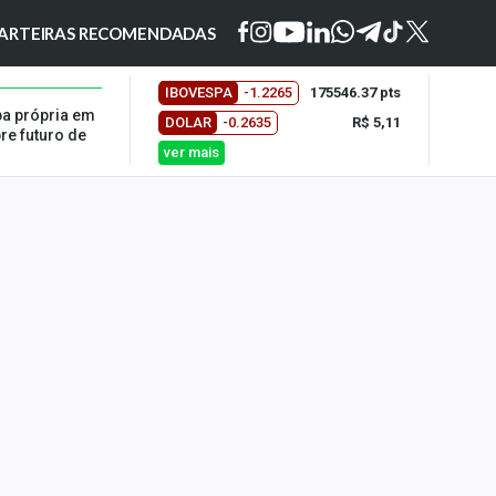
ARTEIRAS RECOMENDADAS
IBOVESPA
-1.2265
175546.37 pts
a própria em
DOLAR
-0.2635
R$ 5,11
re futuro de
ver mais