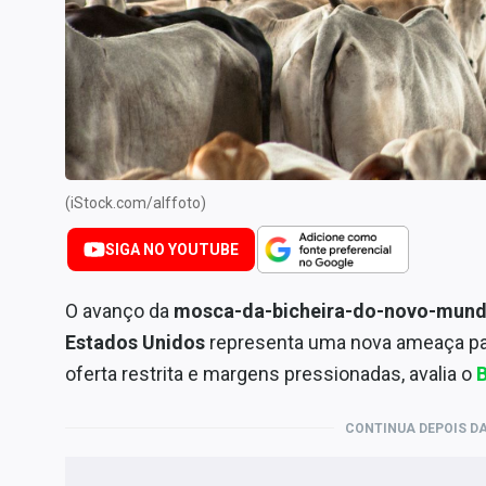
Internacional
Marketing
Tecnologia
Conteúdo de Marca
Sobre
Expediente
(iStock.com/alffoto)
Contato
SIGA NO YOUTUBE
O avanço da
mosca-da-bicheira-do-novo-mun
Estados Unidos
representa uma nova ameaça pa
oferta restrita e margens pressionadas, avalia o
CONTINUA DEPOIS DA