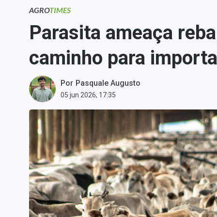
Carteiras Recomendadas
AGRO
TIMES
Central de Dividendos
Parasita ameaça reba
Central de Fundos
caminho para importa
Imobiliários
Central dos IPOs
Renda Fixa
Por
Pasquale Augusto
05 jun 2026, 17:35
Finanças Pessoais
Mercados
Economia
Empresas
Brasil
Política
Colunas
Especiais