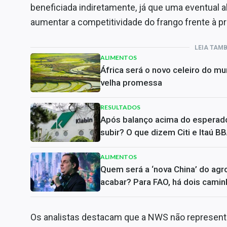
beneficiada indiretamente, já que uma eventual a
aumentar a competitividade do frango frente à p
LEIA TAM
ALIMENTOS
África será o novo celeiro do m
velha promessa
RESULTADOS
Após balanço acima do esperado
subir? O que dizem Citi e Itaú B
ALIMENTOS
Quem será a ‘nova China’ do agr
acabar? Para FAO, há dois cami
Os analistas destacam que a NWS não representa 