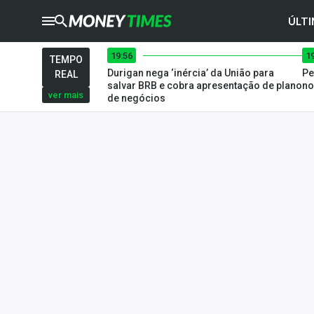
ÚLTI
19:56
1
CRYPTO
TIMES
TEMPO
Durigan nega ‘inércia’ da União para
Pe
REAL
AGRO
TIMES
salvar BRB e cobra apresentação de plano
no
ver mais
de negócios
Ibovespa
Giro do Mercado
Newsletters
Money Trader
Anuncie
Últimas Notícias
Newsletters
Cotações
Comprar ou vender?