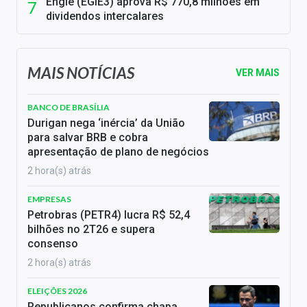
Engie (EGIE3) aprova R$ 770,8 milhões em
dividendos intercalares
MAIS NOTÍCIAS
VER MAIS
BANCO DE BRASÍLIA
Durigan nega ‘inércia’ da União
para salvar BRB e cobra
apresentação de plano de negócios
2 hora(s) atrás
EMPRESAS
Petrobras (PETR4) lucra R$ 52,4
bilhões no 2T26 e supera
consenso
2 hora(s) atrás
ELEIÇÕES 2026
Republicanos confirma chapa