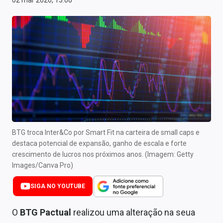
02 mar 2026, 13:00
Newsletters
Cotações
Comprar ou vender?
Carteiras Recomendadas
Central de Dividendos
Central de Fundos Imobiliários
BTG troca Inter&Co por Smart Fit na carteira de small caps e
Central dos IPOs
destaca potencial de expansão, ganho de escala e forte
crescimento de lucros nos próximos anos. (Imagem: Getty
Renda Fixa
Images/Canva Pro)
Finanças Pessoais
SIGA NO YOUTUBE
Mercados
O
BTG Pactual
realizou uma alteração na seua