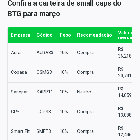
Confira a carteira de small caps do
BTG para março
Valor de
Empresa
Código
Peso
Recomendação
mercado
R$
Aura
AURA33
10%
Compra
36,218 bi
R$
Copasa
CSMG3
10%
Compra
20,741 bi
R$
Sanepar
SAPR11
10%
Neutro
14,059 bi
R$
GPS
GGPS3
10%
Compra
13,088 bi
R$
Smart Fit
SMFT3
10%
Compra
12,446 bi