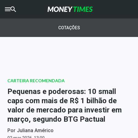
CRYPTO
TIMES
COTAÇÕES
AGRO
TIMES
Ibovespa
Giro do Mercado
CARTEIRA RECOMENDADA
Newsletters
Pequenas e poderosas: 10 small
Money Trader
caps com mais de R$ 1 bilhão de
valor de mercado para investir em
Anuncie
março, segundo BTG Pactual
Últimas Notícias
Por
Juliana Américo