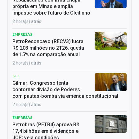
própria em Minas e amplia
impasse sobre futuro de Cleitinho
2 hora(s) atrás
EMPRESAS
PetroReconcavo (RECV3) lucra
R$ 203 milhões no 2T26, queda
de 15% na comparação anual
2 hora(s) atrás
STF
Gilmar: Congresso tenta
contornar divisão de Poderes
com pautas-bomba via emenda constitucional
2 hora(s) atrás
EMPRESAS
Petrobras (PETR4) aprova R$
17,4 bilhões em dividendos e
JCP; veja condições