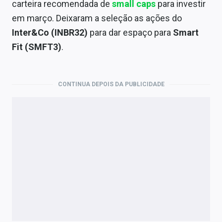
Economia
carteira recomendada de
small caps
para investir
em março. Deixaram a seleção as ações do
Empresas
Inter&Co (INBR32)
para dar espaço para
Smart
Fit (SMFT3)
.
Brasil
Política
CONTINUA DEPOIS DA PUBLICIDADE
Colunas
Especiais
Internacional
Marketing
Tecnologia
Conteúdo de Marca