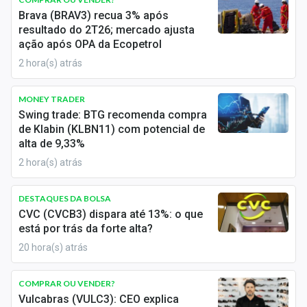
Economia
Brava (BRAV3) recua 3% após
resultado do 2T26; mercado ajusta
Empresas
ação após OPA da Ecopetrol
2 hora(s) atrás
Brasil
Política
MONEY TRADER
Swing trade: BTG recomenda compra
Money Trader
de Klabin (KLBN11) com potencial de
alta de 9,33%
Colunas
2 hora(s) atrás
Especiais
DESTAQUES DA BOLSA
CVC (CVCB3) dispara até 13%: o que
Internacional
está por trás da forte alta?
Marketing
20 hora(s) atrás
Tecnologia
COMPRAR OU VENDER?
Vulcabras (VULC3): CEO explica