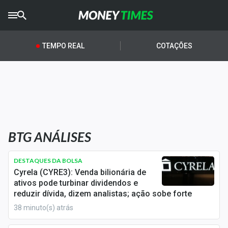
CRYPTO
TIMES
TEMPO REAL
COTAÇÕES
AGRO
TIMES
Ibovespa
Giro do Mercado
BTG ANÁLISES
Newsletters
Money Trader
DESTAQUES DA BOLSA
Cyrela (CYRE3): Venda bilionária de
Anuncie
ativos pode turbinar dividendos e
reduzir dívida, dizem analistas; ação sobe forte
38 minuto(s) atrás
Últimas Notícias