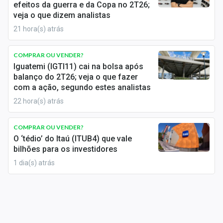
efeitos da guerra e da Copa no 2T26;
Conteúdo de Marca
veja o que dizem analistas
Sobre
21 hora(s) atrás
Expediente
COMPRAR OU VENDER?
Iguatemi (IGTI11) cai na bolsa após
Contato
balanço do 2T26; veja o que fazer
com a ação, segundo estes analistas
22 hora(s) atrás
COMPRAR OU VENDER?
O ‘tédio’ do Itaú (ITUB4) que vale
bilhões para os investidores
1 dia(s) atrás