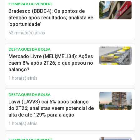
Newsletters
COMPRAR OU VENDER?
Bradesco (BBDC4): Os pontos de
atenção após resultados; analista vê
Cotações
‘oportunidade’
Comprar ou vender?
52 minuto(s) atrás
Carteiras Recomendadas
DESTAQUES DA BOLSA
Mercado Livre (MELI;MELI34): Ações
Central de Dividendos
caem 8% após 2T26; o que pesou no
balanço?
Central de Fundos Imobiliários
1 hora(s) atrás
Central dos IPOs
DESTAQUES DA BOLSA
Renda Fixa
Lavvi (LAVV3) cai 5% após balanço
do 2T26; analistas veem potencial de
Finanças Pessoais
alta de até 129% para a ação
1 hora(s) atrás
Mercados
COMPRAR OU VENDER?