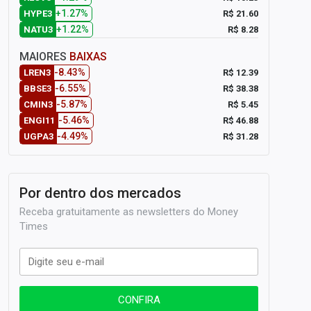
+1.27%
R$ 21.60
HYPE3
+1.22%
R$ 8.28
NATU3
MAIORES
BAIXAS
-8.43%
R$ 12.39
LREN3
-6.55%
R$ 38.38
BBSE3
-5.87%
R$ 5.45
CMIN3
-5.46%
R$ 46.88
ENGI11
-4.49%
R$ 31.28
UGPA3
Por dentro dos mercados
Receba gratuitamente as newsletters do Money
Times