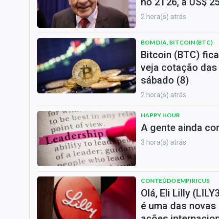
no 2T26, a US$ 25
2 hora(s) atrás
BOM DIA, BITCOIN (BTC)
Bitcoin (BTC) fica
veja cotação das
sábado (8)
2 hora(s) atrás
HAPPY HOUR
A gente ainda co
3 hora(s) atrás
CONTEÚDO EMPIRICUS
Olá, Eli Lilly (LI
é uma das novas 
ações internacio