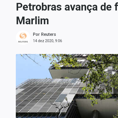
Petrobras avança de 
Carteiras Recomendadas
Central de Dividendos
Marlim
Central de Fundos
Imobiliários
Por
Reuters
Central dos IPOs
14 dez 2020, 9:06
Renda Fixa
Finanças Pessoais
Mercados
Economia
Empresas
Brasil
Política
Colunas
Especiais