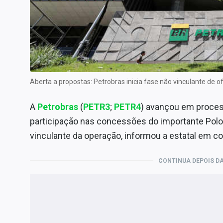
Internacional
Marketing
Tecnologia
Conteúdo de Marca
Sobre
Aberta a propostas: Petrobras inicia fase não vinculante de
Expediente
A
Petrobras
(
PETR3
;
PETR4
) avançou em proces
Contato
participação nas concessões do importante Polo 
vinculante da operação, informou a estatal em c
CONTINUA DEPOIS DA