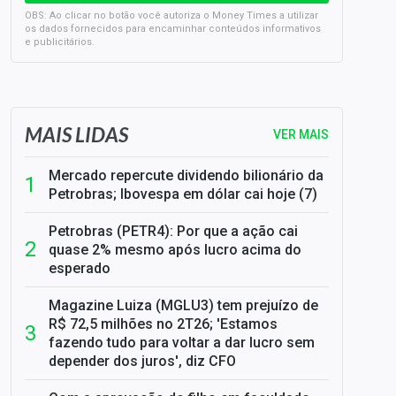
OBS: Ao clicar no botão você autoriza o Money Times a utilizar
os dados fornecidos para encaminhar conteúdos informativos
e publicitários.
SELIC em 14%: A repercussão da decisão sobre os JUROS
MAIS LIDAS
VER MAIS
Mercado repercute dividendo bilionário da
Petrobras; Ibovespa em dólar cai hoje (7)
Petrobras (PETR4): Por que a ação cai
quase 2% mesmo após lucro acima do
esperado
Magazine Luiza (MGLU3) tem prejuízo de
R$ 72,5 milhões no 2T26; 'Estamos
fazendo tudo para voltar a dar lucro sem
depender dos juros', diz CFO