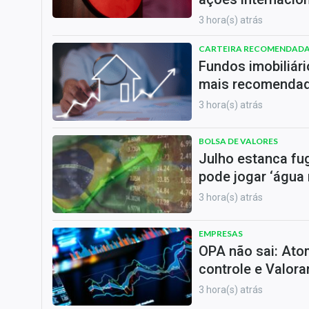
3 hora(s) atrás
CARTEIRA RECOMENDAD
Fundos imobiliári
mais recomendado
3 hora(s) atrás
BOLSA DE VALORES
Julho estanca fug
pode jogar ‘água 
3 hora(s) atrás
EMPRESAS
OPA não sai: Ato
controle e Valor
3 hora(s) atrás