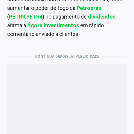
Economia
aumentar o poder de fogo da
Petrobras
Empresas
(
PETR3
;
PETR4
) no pagamento de
dividendos
,
afirma a
Ágora Investimentos
em rápido
Brasil
comentário enviado a clientes.
Política
Money Trader
CONTINUA DEPOIS DA PUBLICIDADE
Colunas
Especiais
Internacional
Marketing
Tecnologia