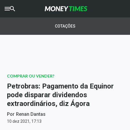
CRYPTO
TIMES
COTAÇÕES
AGRO
TIMES
Ibovespa
Giro do Mercado
COMPRAR OU VENDER?
Newsletters
Petrobras: Pagamento da Equinor
Money Trader
pode disparar dividendos
extraordinários, diz Ágora
Anuncie
Por
Renan Dantas
Últimas Notícias
10 dez 2021, 17:13