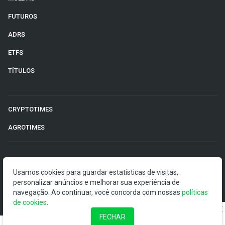
FUTUROS
ADRS
ETFS
TÍTULOS
CRYPTOTIMES
AGROTIMES
©2026 Money Times.
Usamos cookies para guardar estatísticas de visitas,
personalizar anúncios e melhorar sua experiência de
O Money Times publica matérias de cunho jornalístico, que
navegação. Ao continuar, você concorda com nossas
políticas
visam a democratização da informação. Nossas
de cookies
.
publicações devem ser compreendidas como boletins
anunciadores e divulgadores, e não como uma
FECHAR
recomendação de investimento.