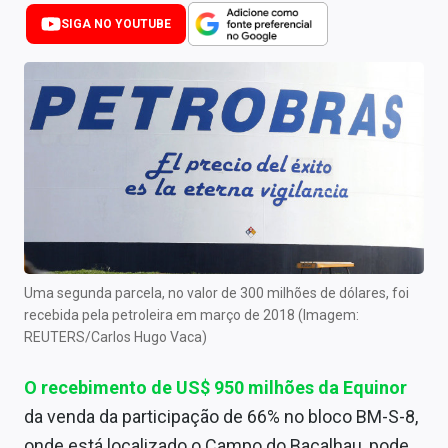
Newsletters
SIGA NO YOUTUBE
Cotações
Comprar ou vender?
Carteiras Recomendadas
Central de Dividendos
Central de Fundos Imobiliários
Central dos IPOs
Uma segunda parcela, no valor de 300 milhões de dólares, foi
recebida pela petroleira em março de 2018
(Imagem:
Renda Fixa
REUTERS/Carlos Hugo Vaca)
Finanças Pessoais
O recebimento de US$ 950 milhões da Equinor
Mercados
da venda da participação de 66% no bloco BM-S-8,
onde está localizado o Campo do Bacalhau, pode