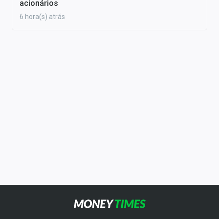
acionários
6 hora(s) atrás