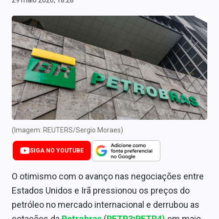
29 maio 2026, 18:28
Newsletters
Cotações
Comprar ou vender?
Carteiras Recomendadas
Central de Dividendos
Central de Fundos Imobiliários
(Imagem: REUTERS/Sergio Moraes)
Central dos IPOs
SIGA NO YOUTUBE
Renda Fixa
O otimismo com o avanço nas negociações entre
Finanças Pessoais
Estados Unidos e Irã pressionou os preços do
Mercados
petróleo no mercado internacional e derrubou as
cotações da
Petrobras
(
PETR3
;
PETR4)
em maio.