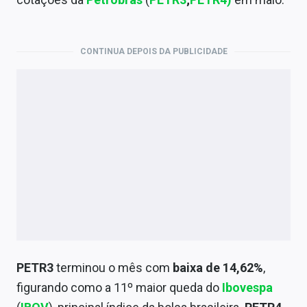
Economia
Empresas
CONTINUA DEPOIS DA PUBLICIDADE
Brasil
Política
Colunas
Especiais
Internacional
Marketing
Tecnologia
PETR3
terminou o mês com
baixa de 14,62%
,
Conteúdo de Marca
figurando como a 11º maior queda do
Ibovespa