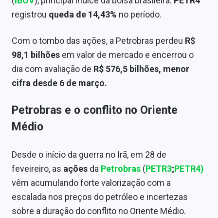
(
IBOV
), principal índice da bolsa brasileira.
PETR4
Sobre
registrou
queda de 14,43%
no período.
Expediente
Com o tombo das ações, a Petrobras perdeu
R$
Contato
98,1 bilhões
em valor de mercado e encerrou o
dia com avaliação de
R$ 576,5 bilhões, menor
cifra desde 6 de março.
Petrobras e o conflito no Oriente
Médio
Desde o início da guerra no Irã, em 28 de
feveireiro, as
ações
da
Petrobras
(
PETR3
;
PETR4)
vêm acumulando forte valorização com a
escalada nos preços do petróleo e incertezas
sobre a duração do conflito no Oriente Médio.