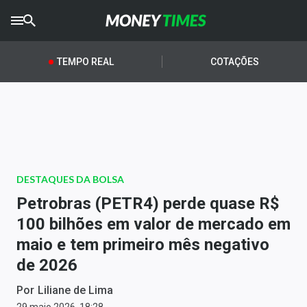
CRYPTO
TIMES
TEMPO REAL
COTAÇÕES
AGRO
TIMES
Ibovespa
Giro do Mercado
DESTAQUES DA BOLSA
Newsletters
Petrobras (PETR4) perde quase R$
Money Trader
100 bilhões em valor de mercado em
maio e tem primeiro mês negativo
Anuncie
de 2026
Últimas Notícias
Por
Liliane de Lima