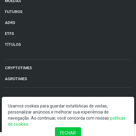
MOEDAS
FUTUROS
ADRS
ETFS
TÍTULOS
CRYPTOTIMES
AGROTIMES
©2026 Money Times.
Usamos cookies para guardar estatísticas de visitas,
personalizar anúncios e melhorar sua experiência de
O Money Times publica matérias de cunho jornalístico, que
navegação. Ao continuar, você concorda com nossas
políticas
visam a democratização da informação. Nossas
de cookies
.
publicações devem ser compreendidas como boletins
anunciadores e divulgadores, e não como uma
FECHAR