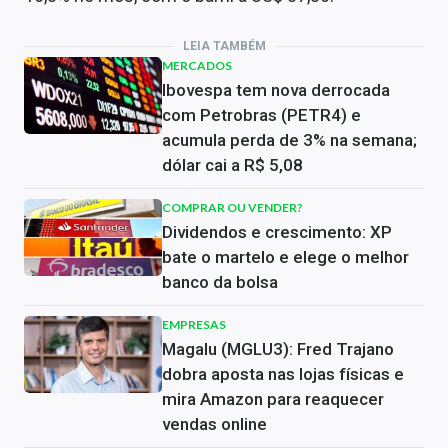
LEIA TAMBÉM
MERCADOS
Ibovespa tem nova derrocada
com Petrobras (PETR4) e
acumula perda de 3% na semana;
dólar cai a R$ 5,08
COMPRAR OU VENDER?
Dividendos e crescimento: XP
bate o martelo e elege o melhor
banco da bolsa
EMPRESAS
Magalu (MGLU3): Fred Trajano
dobra aposta nas lojas físicas e
mira Amazon para reaquecer
vendas online