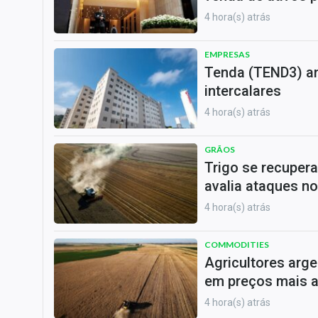
4 hora(s) atrás
EMPRESAS
Tenda (TEND3) an
intercalares
4 hora(s) atrás
GRÃOS
Trigo se recuper
avalia ataques n
4 hora(s) atrás
COMMODITIES
Agricultores arge
em preços mais a
4 hora(s) atrás