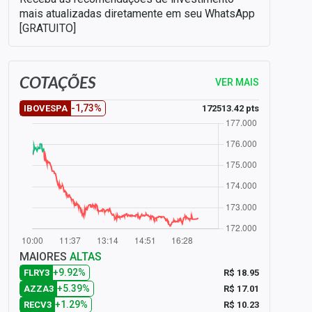
mais atualizadas diretamente em seu WhatsApp
[GRATUITO]
COTAÇÕES
VER MAIS
-1,73%
172513.42 pts
IBOVESPA
MAIORES
ALTAS
+9.92%
R$ 18.95
FLRY3
+5.39%
R$ 17.01
AZZA3
+1.29%
R$ 10.23
RECV3