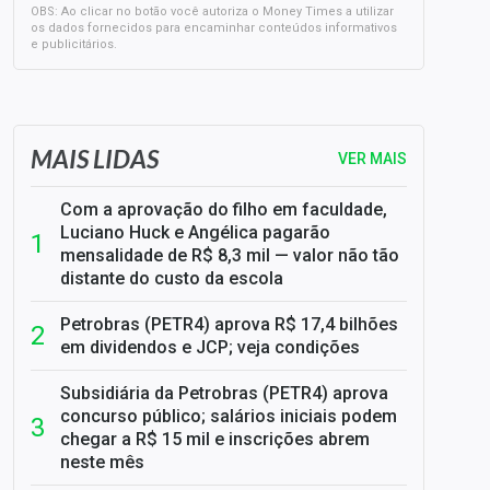
OBS: Ao clicar no botão você autoriza o Money Times a utilizar
os dados fornecidos para encaminhar conteúdos informativos
e publicitários.
SELIC em 14%: A repercussão da decisão sobre os JUROS
MAIS LIDAS
VER MAIS
Com a aprovação do filho em faculdade,
Luciano Huck e Angélica pagarão
mensalidade de R$ 8,3 mil — valor não tão
distante do custo da escola
Petrobras (PETR4) aprova R$ 17,4 bilhões
em dividendos e JCP; veja condições
Subsidiária da Petrobras (PETR4) aprova
concurso público; salários iniciais podem
chegar a R$ 15 mil e inscrições abrem
neste mês