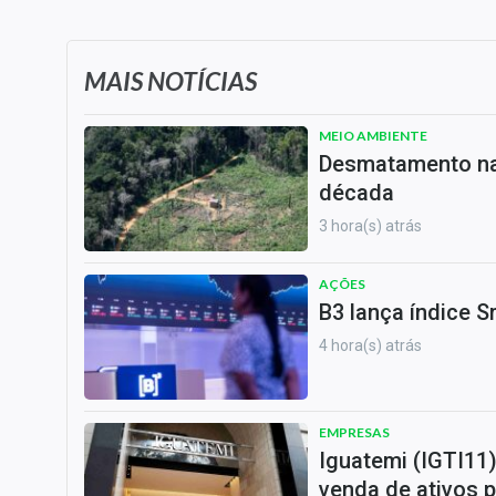
MAIS NOTÍCIAS
MEIO AMBIENTE
Desmatamento na 
década
3 hora(s) atrás
AÇÕES
B3 lança índice S
4 hora(s) atrás
EMPRESAS
Iguatemi (IGTI11
venda de ativos p