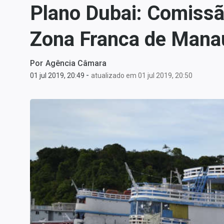
Plano Dubai: Comissão
Carteiras Recomendadas
Central de Dividendos
Zona Franca de Mana
Central de Fundos
Imobiliários
Por
Agência Câmara
Central dos IPOs
-
01 jul 2019, 20:49
atualizado em 01 jul 2019, 20:50
Renda Fixa
Finanças Pessoais
Mercados
Economia
Empresas
Brasil
Política
Colunas
Especiais