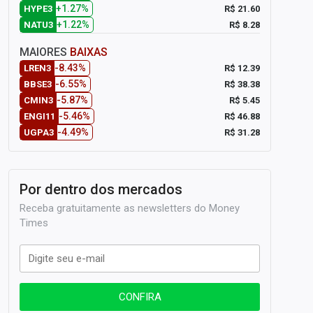
+1.27%
R$ 21.60
HYPE3
+1.22%
R$ 8.28
NATU3
MAIORES
BAIXAS
-8.43%
R$ 12.39
LREN3
-6.55%
R$ 38.38
BBSE3
-5.87%
R$ 5.45
CMIN3
-5.46%
R$ 46.88
ENGI11
-4.49%
R$ 31.28
UGPA3
Por dentro dos mercados
Receba gratuitamente as newsletters do Money
Times