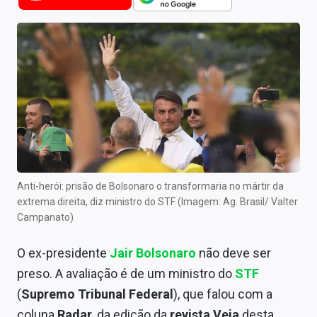
Newsletters
Cotações
Comprar ou vender?
Carteiras Recomendadas
Central de Dividendos
Central de Fundos Imobiliários
Anti-herói: prisão de Bolsonaro o transformaria no mártir da
Central dos IPOs
extrema direita, diz ministro do STF (Imagem: Ag. Brasil/ Valter
Campanato)
Renda Fixa
O ex-presidente
Jair Bolsonaro
não deve ser
Finanças Pessoais
preso. A avaliação é de um ministro do
STF
Mercados
(
Supremo Tribunal Federal
), que falou com a
coluna
Radar
, da edição da
revista Veja
desta