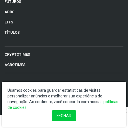
FUTUROS
ADRS
ETFS
TÍTULOS
CRYPTOTIMES
AGROTIMES
©2026 Money Times.
Usamos cookies para guardar estatísticas de visitas,
personalizar anúncios e melhorar sua experiência de
O Money Times publica matérias de cunho jornalístico, que
navegação. Ao continuar, você concorda com nossas
políticas
visam a democratização da informação. Nossas
de cookies
.
publicações devem ser compreendidas como boletins
anunciadores e divulgadores, e não como uma
FECHAR
recomendação de investimento.