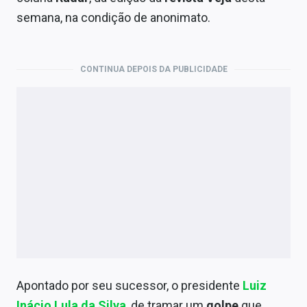
Economia
semana, na condição de anonimato.
Empresas
Brasil
CONTINUA DEPOIS DA PUBLICIDADE
Política
Colunas
Especiais
Internacional
Marketing
Tecnologia
Apontado por seu sucessor, o presidente
Luiz
Conteúdo de Marca
Inácio Lula da Silva
, de tramar um
golpe
que