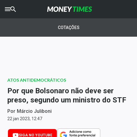
CRYPTO
TIMES
COTAÇÕES
AGRO
TIMES
Ibovespa
Giro do Mercado
ATOS ANTIDEMOCRÁTICOS
Newsletters
Por que Bolsonaro não deve ser
Money Trader
preso, segundo um ministro do STF
Anuncie
Por
Márcio Juliboni
22 jan 2023, 12:47
Últimas Notícias
SIGA NO YOUTUBE