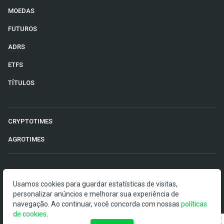
MOEDAS
FUTUROS
ADRS
ETFS
TÍTULOS
CRYPTOTIMES
AGROTIMES
©2026 Money Times.
Usamos cookies para guardar estatísticas de visitas,
personalizar anúncios e melhorar sua experiência de
O Money Times publica matérias de cunho jornalístico, que
navegação. Ao continuar, você concorda com nossas
políticas
visam a democratização da informação. Nossas
de cookies
.
publicações devem ser compreendidas como boletins