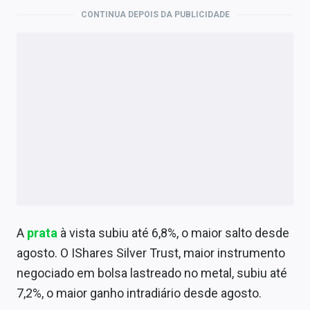
Economia
CONTINUA DEPOIS DA PUBLICIDADE
Empresas
Brasil
Política
Colunas
Especiais
Internacional
Marketing
A
prata
à vista subiu até 6,8%, o maior salto desde
Tecnologia
agosto. O IShares Silver Trust, maior instrumento
negociado em bolsa lastreado no metal, subiu até
Conteúdo de Marca
7,2%, o maior ganho intradiário desde agosto.