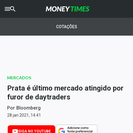
CRYPTO
TIMES
COTAÇÕES
AGRO
TIMES
Ibovespa
Giro do Mercado
MERCADOS
Newsletters
Prata é último mercado atingido por
Money Trader
furor de daytraders
Anuncie
Por
Bloomberg
28 jan 2021, 14:41
Últimas Notícias
SIGA NO YOUTUBE