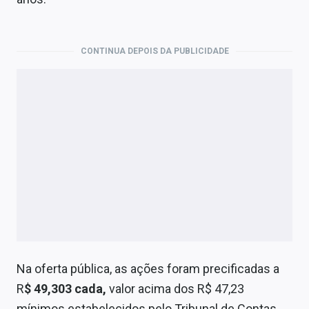
Economia
Empresas
CONTINUA DEPOIS DA PUBLICIDADE
Brasil
Política
Colunas
Especiais
Internacional
Marketing
Tecnologia
Na oferta pública, as ações foram precificadas a
R
$ 49,303 cada,
valor acima dos R$ 47,23
Conteúdo de Marca
mínimos estabelecidos pelo Tribunal de Contas