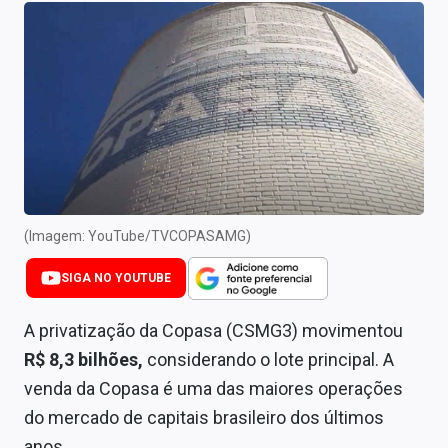
Newsletters
Cotações
Comprar ou vender?
Carteiras Recomendadas
Central de Dividendos
Central de Fundos Imobiliários
(Imagem: YouTube/TVCOPASAMG)
Central dos IPOs
SIGA NO YOUTUBE
Renda Fixa
A privatização da Copasa (CSMG3) movimentou
R$ 8,3 bilhões,
considerando o lote principal. A
Finanças Pessoais
venda da Copasa é uma das maiores operações
Mercados
do mercado de capitais brasileiro dos últimos
anos.