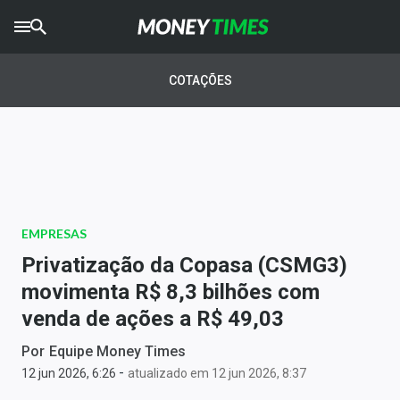
CRYPTO
TIMES
COTAÇÕES
AGRO
TIMES
Ibovespa
Giro do Mercado
EMPRESAS
Newsletters
Privatização da Copasa (CSMG3)
Money Trader
movimenta R$ 8,3 bilhões com
venda de ações a R$ 49,03
Anuncie
Por
Equipe Money Times
-
Últimas Notícias
12 jun 2026, 6:26
atualizado em 12 jun 2026, 8:37